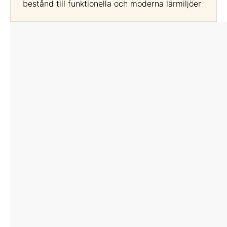
bestånd till funktionella och moderna lärmiljöer
Expertanförande
Erik Törnblom
Sektionschef
SKR