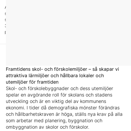
Anmäl fler än 2 personer från
samma organisation
samtidigt så betalar person
3, 4, 5 osv endast 4990 kr
per person.
Framtidens skol- och förskolemiljöer – så skapar vi
attraktiva lärmiljöer och hållbara lokaler och
utemiljöer för framtiden
Skol- och förskolebyggnader och dess utemiljöer
spelar en avgörande roll för skolans och stadens
utveckling och är en viktig del av kommunens
ekonomi.
I tider då demografiska mönster förändras
och hållbarhetskraven är höga, ställs nya krav på alla
som arbetar med planering, byggnation och
ombyggnation av skolor och förskolor.