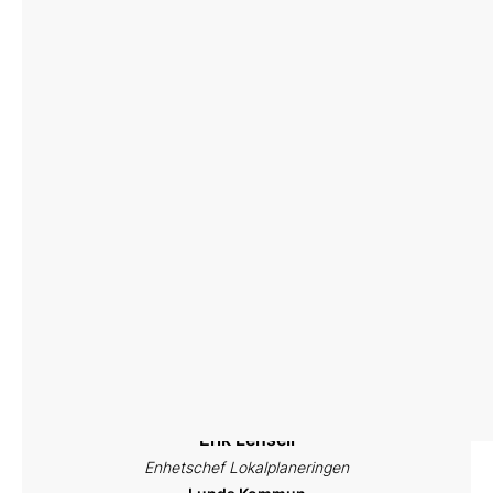
Haldor
Praktikfall
Erik Lensell
Enhetschef Lokalplaneringen