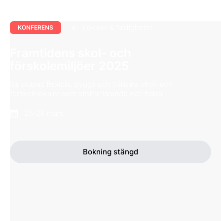
Lokaler & fastigheter
KONFERENS
Framtidens skol- och
förskolemiljöer 2025
Så skapas flexibla, trygga och hållbara skol- och
förskolelokaler som stöttar lärande och hälsa
25-26 mars
Bokning stängd