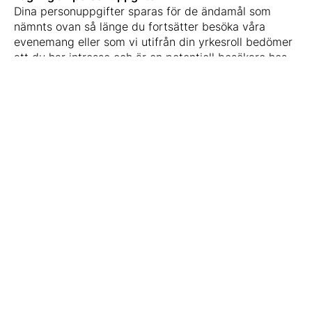
Dina personuppgifter sparas för de ändamål som
nämnts ovan så länge du fortsätter besöka våra
evenemang eller som vi utifrån din yrkesroll bedömer
att du har intresse och är en potentiell besökare hos
oss. Du kan när som helst välja att avregistrera dig
och i samband med det så upphör vi med
databehandling för ovan angivna ändamål och tar
bort dina personuppgifter från vårt register.
Säkerhet
Vi använder tekniska och organisatoriska
säkerhetsåtgärder för att skydda dina
personuppgifter mot förluster och att skydda mot
obehöriga personers tillgång.
Dina val och rättigheter
Du är alltid välkommen att höra av dig till oss om du
har frågor och funderingar kring personuppgifter. Du
har rätt att veta vilka personuppgifter vi behandlar
om dig och kan begära en kopia. Du har också rätt att
få felaktiga personuppgifter korrigerade. Du har också
rätt att ta emot dina personuppgifter i maskinläsbar