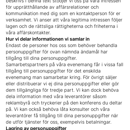
beskrivs i denna text stödjer vi oss på våra intressen
för upprätthållande av affärsrelationer och
kommunikation med dig som en kontaktperson för er
verksamhet. Vi anser att våra legitima intressen följer
lagen och de rättsliga rättigheterna och friheterna i
våra affärskontakter.
Hur vi delar informationen vi samlar in
Endast de personer hos oss som behöver behandla
personuppgifter för ovan nämnda ändamål har
tillgång till dina personuppgifter.
Samarbetspartners på våra evenemang får i vissa fall
tillgång till personuppgifter för det enskilda
evenemang man samarbetar kring. För övrigt säljer
eller distribuerar vi ej dina personuppgifter eller gör
dem tillgängliga för tredje part. Vi kan dock behöva
dela information med våra leverantörer såsom
reklambyrå och tryckerier på den konferens du deltar
på. Vi kan också behöva låta konsulter och våra
leverantörer få tillgång till dina personuppgifter när
de utför tjänster för oss, exempelvis betalningar.
Lagring av personuppgifter