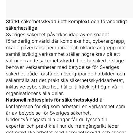
Stärkt säkerhetsskydd i ett komplext och föränderligt
säkerhetsläge
Sveriges säkerhet påverkas idag av en snabbt
föränderlig omvärld där komplexa hot, cyberangrepp,
ökade påverkansoperationer och riktade angrepp mot
samhällsviktig verksamhet ställer högre krav på ett
välfungerande säkerhetsskydd. I detta säkerhetsläge
behöver verksamheter med betydelse för Sveriges
säkerhet både förstå den övergripande hotbilden och
säkerställa att det praktiska säkerhetsskyddsarbetet,
inklusive cybersäkerhet, håller tillräckligt hög nivå – i
organisationens alla delar.
Nationell mötesplats för säkerhetsskydd
är
konferensen för dig som arbetar i en verksamhet som
är av betydelse för Sveriges säkerhet.
Under två högaktuella dagar får du lyssna till
experter och praktikfall hur du framgångsrikt leder
det praktiska arbetet med säkerhetsskydd och skapar