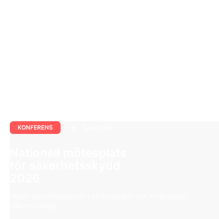
Säkerhet
KONFERENS
Nationell mötesplats
för säkerhetsskydd
2026
Stärkt säkerhetsskydd i ett komplext och föränderligt
säkerhetsläge