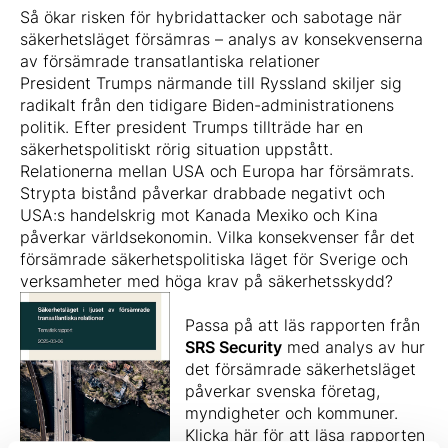
Så ökar risken för hybridattacker och sabotage när
säkerhetsläget försämras – analys av konsekvenserna
av försämrade transatlantiska relationer
President Trumps närmande till Ryssland skiljer sig
radikalt från den tidigare Biden-administrationens
politik. Efter president Trumps tillträde har en
säkerhetspolitiskt rörig situation uppstått.
Relationerna mellan USA och Europa har försämrats.
Strypta bistånd påverkar drabbade negativt och
USA:s handelskrig mot Kanada Mexiko och Kina
påverkar världsekonomin. Vilka konsekvenser får det
försämrade säkerhetspolitiska läget för Sverige och
verksamheter med höga krav på säkerhetsskydd?
Passa på att läs rapporten från
SRS Security
med analys av hur
det försämrade säkerhetsläget
påverkar svenska företag,
myndigheter och kommuner.
Klicka här för att läsa rapporten