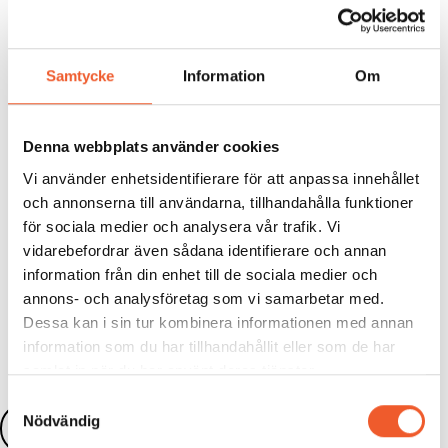
(pdf)!
Samtycke
Information
Om
Rozbeh Daneshnejad,
Senior Analytiker på
SRS
Security
berättar om den senaste utvecklingen i
säkerhetsläget i Sverige på konferensen
Nationell
Denna webbplats använder cookies
mötesplats för säkerhetsskydd 2025
den 25-26 mars
Vi använder enhetsidentifierare för att anpassa innehållet
som Ability Partner arrangerar.
och annonserna till användarna, tillhandahålla funktioner
för sociala medier och analysera vår trafik. Vi
vidarebefordrar även sådana identifierare och annan
information från din enhet till de sociala medier och
Dela:
annons- och analysföretag som vi samarbetar med.
Dessa kan i sin tur kombinera informationen med annan
information som du har tillhandahållit eller som de har
samlat in när du har använt deras tjänster.
Samtyckesval
Nödvändig
Läs fler nyheter