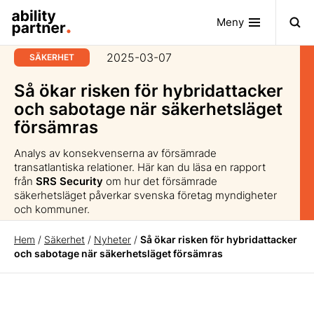
Meny
2025-03-07
SÄKERHET
Så ökar risken för hybridattacker
och sabotage när säkerhetsläget
försämras
Analys av konsekvenserna av försämrade
transatlantiska relationer. Här kan du läsa en rapport
från
SRS Security
om hur det försämrade
säkerhetsläget påverkar svenska företag myndigheter
och kommuner.
Hem
/
Säkerhet
/
Nyheter
/
Så ökar risken för hybridattacker
och sabotage när säkerhetsläget försämras