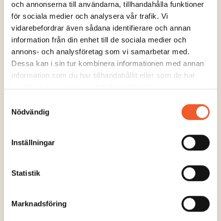
och annonserna till användarna, tillhandahålla funktioner
för sociala medier och analysera vår trafik. Vi
vidarebefordrar även sådana identifierare och annan
information från din enhet till de sociala medier och
annons- och analysföretag som vi samarbetar med.
Dessa kan i sin tur kombinera informationen med annan
Kontaktinformation
information som du har tillhandahållit eller som de har
samlat in när du har använt deras tjänster.
Ability Partner Europe AB
Telegrafgränd 5
Samtyckesval
Nödvändig
111 30 Stockholm
Telefon +46 (0)8-694 91 00
E-post
info@abilitypartner.se
Inställningar
Statistik
Marknadsföring
Länkar