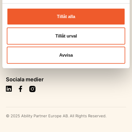
Konferenser/Kurser
Allmänna villkor/Bokningsvillkor
Tillåt alla
GDPR & Integritetspolicy
Tillåt urval
Nyhetsbrev
Klicka här för att prenumerera på vårt nyhetsbrev!
Avvisa
Sociala medier
© 2025 Ability Partner Europe AB. All Rights Reserved.