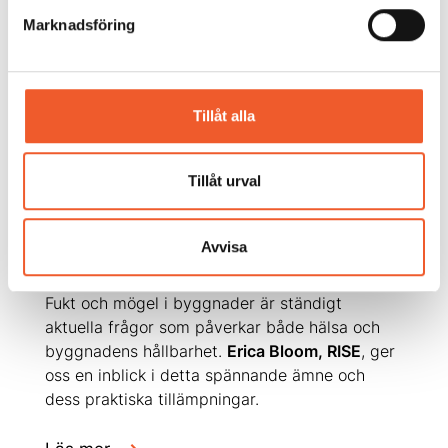
Marknadsföring
Tillåt alla
Tillåt urval
Miljö & Byggnation
2025-03-10
Fukt och mögel – insikter från aktuell
Avvisa
forskning
Fukt och mögel i byggnader är ständigt
aktuella frågor som påverkar både hälsa och
byggnadens hållbarhet.
Erica Bloom, RISE
, ger
oss en inblick i detta spännande ämne och
dess praktiska tillämpningar.