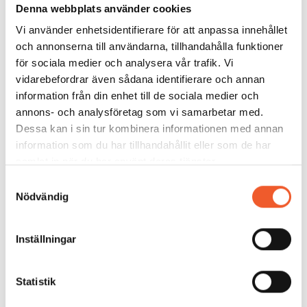
Denna webbplats använder cookies
Vi använder enhetsidentifierare för att anpassa innehållet
Miljö & Byggnation
2025-03-10
och annonserna till användarna, tillhandahålla funktioner
Att förstå inomhusmiljöproblem kräver mer
för sociala medier och analysera vår trafik. Vi
än mätvärden
vidarebefordrar även sådana identifierare och annan
information från din enhet till de sociala medier och
Läs vår intervju med
Peter Brander, Boverket
.
annons- och analysföretag som vi samarbetar med.
Peter är med och talar på konferensen
Dessa kan i sin tur kombinera informationen med annan
Inomhusmiljö 2025
den 22 maj.
information som du har tillhandahållit eller som de har
samlat in när du har använt deras tjänster.
Läs mer
Samtyckesval
Nödvändig
Inställningar
Statistik