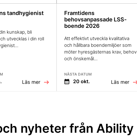
ns tandhygienist
Framtidens
behovsanpassade LSS-
boende 2026
in kunskap, bli
Att effektivt utveckla kvalitativa
ch utvecklas i din roll
och hållbara boendemiljöer som
ienist...
möter hyresgästernas krav, behov
och önskemål...
UM
NÄSTA DATUM
.
20 okt.
Läs mer
Läs mer
 och nyheter från Ability