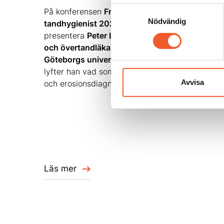
Samtyckesval
På konferensen
Framtidens
Nödvändig
tandhygienist 2026
har vi nöjet att
presentera
Peter Lingström, professor
och övertandläkare i kariologi vid
Göteborgs universitet
. Under sitt pass
lyfter han vad som är nytt inom kariologi
Avvisa
och erosionsdiagnostik
Läs mer