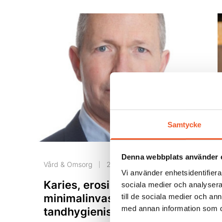
Samtycke
Denna webbplats använder 
Vård & Omsorg
2026-07-02
Vi använder enhetsidentifierar
Karies, erosioner och
sociala medier och analysera 
minimalinvasiv prevention i
till de sociala medier och a
med annan information som du 
tandhygienistens vardag