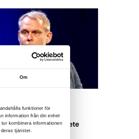
Om
 & Omsorg
2026-02-18
andahålla funktioner för
leder du
n information från din enhet
ottsförebyggande arbete
 tur kombinera informationen
deras tjänster.
 faktiskt ger resultat