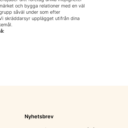
umärket och bygga relationer med en väl
rupp såväl under som efter
i skräddarsyr upplägget utifrån dina
kemål.
å:
Nyhetsbrev