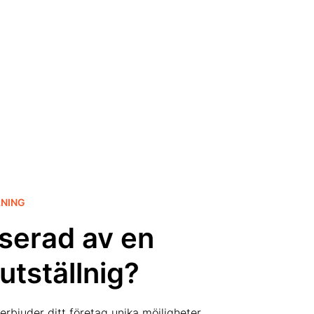
LNING
sserad av en
utställnig?
 erbjuder ditt företag unika möjligheter