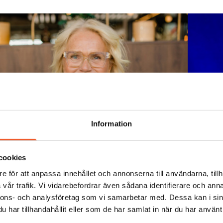
Information
cookies
Vård & Omsorg
2026-04-27
Vård
e för att anpassa innehållet och annonserna till användarna, tillh
En åldrande målgrupp inom
Så 
vår trafik. Vi vidarebefordrar även sådana identifierare och anna
LSS – hur möter vi förändrade
br
nnons- och analysföretag som vi samarbetar med. Dessa kan i sin
har tillhandahållit eller som de har samlat in när du har använt 
behov i tid?
som