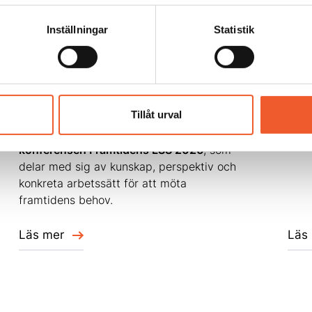
Allt fler personer inom LSS lever längre
På k
Inställningar
Statistik
men verksamheterna är inte alltid rustade
arbe
för de behov som följer. Vad innebär det i
Magn
praktiken?
Sver
omsä
Läs vår intervju med
Margareta Lunde-
resul
Tillåt urval
Martinson
, legitimerad sjuksköterska,
föreläsare och medverkande på
konferensen Framtidens LSS 2026
, som
delar med sig av kunskap, perspektiv och
konkreta arbetssätt för att möta
framtidens behov.
Läs mer
Läs