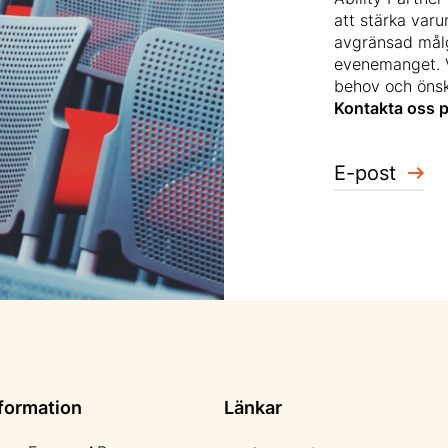
att stärka var
avgränsad målg
evenemanget. V
behov och öns
Kontakta oss p
E-post
formation
Länkar