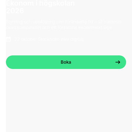
Ekonom i högskolan
2026
Styrning och uppföljning i en föränderlig tid – så hanteras
ökad komplexitet och ett försämrat ekonomiskt läge
22 oktober Stockholm eller digitalt
Boka