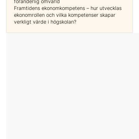
föränderlig omvärld
Framtidens ekonomkompetens – hur utvecklas
ekonomrollen och vilka kompetenser skapar
verkligt värde i högskolan?
Moderator
Magnus Brorström
Ekonomisamordnare