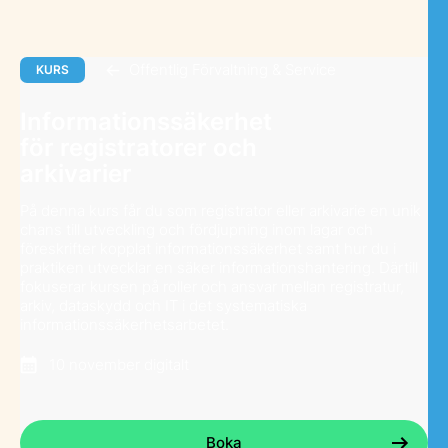
Offentlig Förvaltning & Service
KURS
Informationssäkerhet
för registratorer och
arkivarier
På denna kurs får du som registrator eller arkivarie en unik
chans till utveckling och fördjupning inom lagar och
föreskrifter kopplat informationssäkerhet samt hur du i
praktiken utvecklar en säker informationshantering. Därtill
fokuserar kursen på roller och ansvar mellan registratur,
arkiv, dataskydd och IT i det systematiska
informationssäkerhetsarbetet.
10 november digitalt
Boka