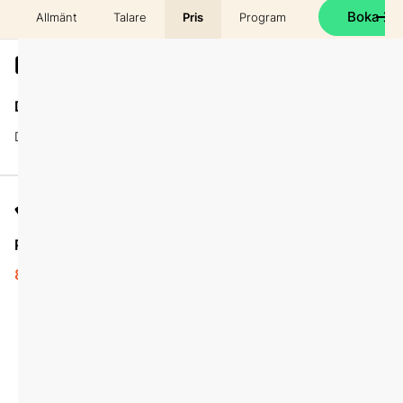
Boka
Allmänt
Talare
Pris
Program
Digitalt
Datum
Delta på distans
10 november
Pris
Mängdrabatt
8500 kr
5950 kr
Anmäl fler än 2 personer från
samma organisation
samtidigt så betalar person
3, 4, 5 osv endast 5950 kr
per person.