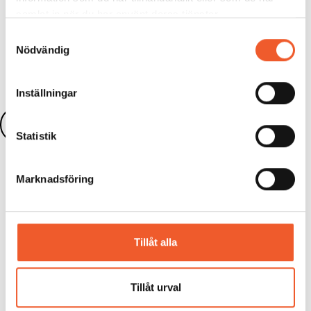
samlat in när du har använt deras tjänster.
Dela:
Samtyckesval
Nödvändig
Inställningar
Läs fler nyheter
Statistik
Marknadsföring
KONFERENS
Tillåt alla
Framtidens badanläggningar 2026
Den självklara mötesplatsen för dig som
Tillåt urval
utvecklar sim- och badanläggningar! Var med