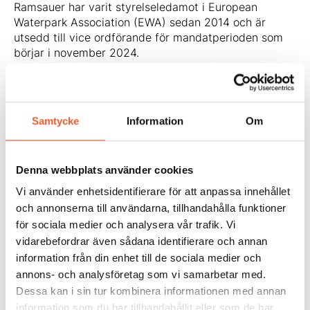
Ramsauer har varit styrelseledamot i European
Waterpark Association (EWA) sedan 2014 och är
utsedd till vice ordförande för mandatperioden som
börjar i november 2024.
I sin föreläsning delar Andreas med sig av
erfarenheter från bad- och rekreationsanläggningen
”Silvretta Therme” i Ischgl, Österrike, som blev
finalist till EWA Professional Awards 2024.
Samtycke
Information
Om
Badanläggningen har satt en helt ny standard för
framtidens badanläggningar genom sitt fokus på
miljö- och energimässig hållbarhet som resulterat i en
Denna webbplats använder cookies
innovativ och hållbar design. Därtill har man haft ett
kundtänk genom hela processen och utvecklat ett
Vi använder enhetsidentifierare för att anpassa innehållet
attraktivt kunderbjudande!
och annonserna till användarna, tillhandahålla funktioner
Välkommen till Stockholm till
Framtidens
för sociala medier och analysera vår trafik. Vi
badanläggningar 2025
och inspireras till hur man
vidarebefordrar även sådana identifierare och annan
skapar framtidens hållbara och attraktiva
information från din enhet till de sociala medier och
badanläggning!
annons- och analysföretag som vi samarbetar med.
Dessa kan i sin tur kombinera informationen med annan
information som du har tillhandahållit eller som de har