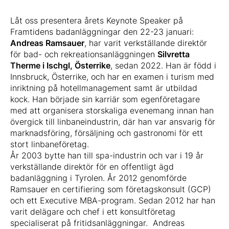
Låt oss presentera årets Keynote Speaker på
Framtidens badanläggningar den 22-23 januari:
Andreas Ramsauer
, har varit verkställande direktör
för bad- och rekreationsanläggningen
Silvretta
Therme i Ischgl, Österrike
, sedan 2022. Han är född i
Innsbruck, Österrike, och har en examen i turism med
inriktning på hotellmanagement samt är utbildad
kock. Han började sin karriär som egenföretagare
med att organisera storskaliga evenemang innan han
övergick till linbaneindustrin, där han var ansvarig för
marknadsföring, försäljning och gastronomi för ett
stort linbaneföretag.
År 2003 bytte han till spa-industrin och var i 19 år
verkställande direktör för en offentligt ägd
badanläggning i Tyrolen. År 2012 genomförde
Ramsauer en certifiering som företagskonsult (GCP)
och ett Executive MBA-program. Sedan 2012 har han
varit delägare och chef i ett konsultföretag
specialiserat på fritidsanläggningar. Andreas