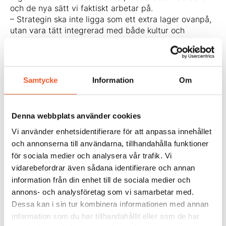
och de nya sätt vi faktiskt arbetar på.
– Strategin ska inte ligga som ett extra lager ovanpå,
utan vara tätt integrerad med både kultur och
affärsplan, menar Heléne.
Den 12 november hålls en
heldagsutbildning
där
deltagarna får verktyg att leda och utveckla
arbetsplatsstrategin från analys till genomförande.
Samtycke
Information
Om
Det blir en konkret och inspirerande dag med
föreläsningar, case och övningar – och framför allt
med ett fokus på att gå från vision till handling.
Denna webbplats använder cookies
– Målet är att du ska åka hem med både inspiration
och något att faktiskt börja jobba med redan dagen
Vi använder enhetsidentifierare för att anpassa innehållet
därpå.
och annonserna till användarna, tillhandahålla funktioner
Bildkälla: Castellum
för sociala medier och analysera vår trafik. Vi
vidarebefordrar även sådana identifierare och annan
information från din enhet till de sociala medier och
annons- och analysföretag som vi samarbetar med.
Dela:
Dessa kan i sin tur kombinera informationen med annan
information som du har tillhandahållit eller som de har