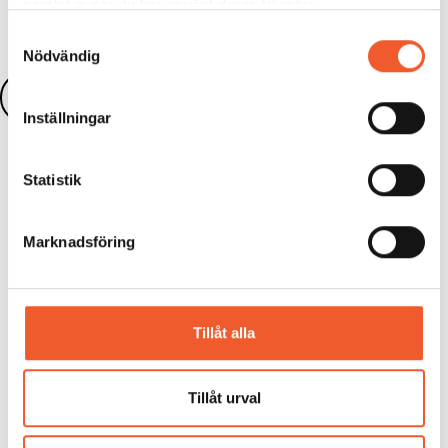
samlat in när du har använt deras tjänster.
Samtyckesval
Nödvändig
Läs fler nyheter
Inställningar
Statistik
Marknadsföring
KURS
Utveckla en arbetsplatsstrategi som
gör skillnad – för tydlig riktning och
Tillåt alla
hållbara resultat
Så leder du förändringsarbetet mot ett
framgångsrikt arbetssätt och en attraktiv
Tillåt urval
arbetsplats...