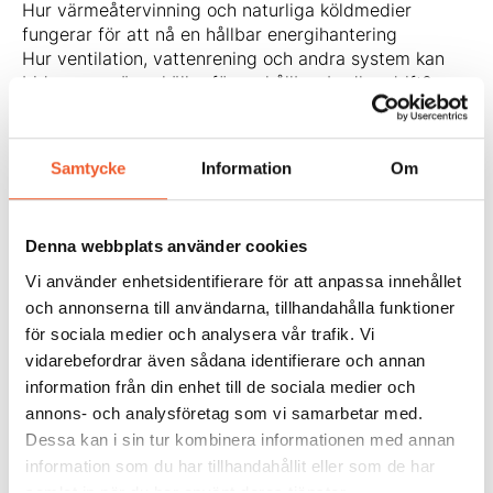
Hur värmeåtervinning och naturliga köldmedier
fungerar för att nå en hållbar energihantering
Hur ventilation, vattenrening och andra system kan
bidra som värmekällor för en hållbar badhusdrift?
Hur kommuner kan ställa krav i upphandlingar för att
maximera energieffektiviteten
Jörgen är grundare av konsultföretaget EKA, som
Samtycke
Information
Om
specialiserar sig på teknik- och energifrågor i
idrottsanläggningar. Han har en forskarbakgrund från
KTH och har i över 20 år arbetat med
Denna webbplats använder cookies
värmepumpsteknik och värmeåtervinningslösningar –
tekniker som visat sig särskilt effektiva i
Vi använder enhetsidentifierare för att anpassa innehållet
badanläggningar med stora kombinerade kyl- och
och annonserna till användarna, tillhandahålla funktioner
värmebehov.
för sociala medier och analysera vår trafik. Vi
Läs mer om Befintliga badanläggningar – drift,
vidarebefordrar även sådana identifierare och annan
underhåll och renovering
information från din enhet till de sociala medier och
annons- och analysföretag som vi samarbetar med.
Dessa kan i sin tur kombinera informationen med annan
information som du har tillhandahållit eller som de har
Dela:
samlat in när du har använt deras tjänster.