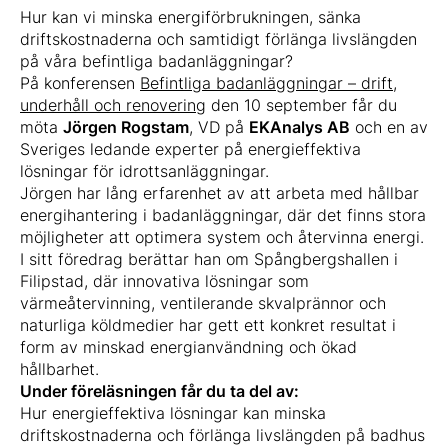
Hur kan vi minska energiförbrukningen, sänka
driftskostnaderna och samtidigt förlänga livslängden
på våra befintliga badanläggningar?
På konferensen
Befintliga badanläggningar – drift,
underhåll och renovering
den 10 september får du
möta
Jörgen Rogstam
, VD på
EKAnalys AB
och en av
Sveriges ledande experter på energieffektiva
lösningar för idrottsanläggningar.
Jörgen har lång erfarenhet av att arbeta med hållbar
energihantering i badanläggningar, där det finns stora
möjligheter att optimera system och återvinna energi.
I sitt föredrag berättar han om Spångbergshallen i
Filipstad, där innovativa lösningar som
värmeåtervinning, ventilerande skvalprännor och
naturliga köldmedier har gett ett konkret resultat i
form av minskad energianvändning och ökad
hållbarhet.
Under föreläsningen får du ta del av:
Hur energieffektiva lösningar kan minska
driftskostnaderna och förlänga livslängden på badhus