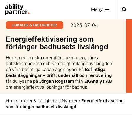
Meny
2025-07-04
LOKALER & FASTIGHETER
Energieffektivisering som
förlänger badhusets livslängd
Hur kan vi minska energiförbrukningen, sänka
driftskostnaderna och samtidigt förlänga livslängden
på våra befintliga badanläggningar? På
Befintliga
badanläggningar – drift, underhåll och renovering
får du lyssna på
Jörgen Rogstam
från
EKAnalys AB
om energieffektiva lösningar för badhus.
Hem
/
Lokaler & fastigheter
/
Nyheter
/
Energieffektivisering
som förlänger badhusets livslängd