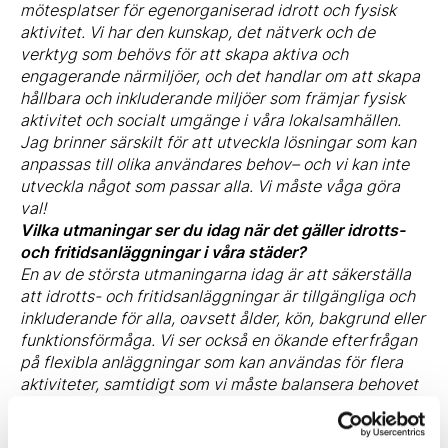
mötesplatser för egenorganiserad idrott och fysisk
aktivitet. Vi har den kunskap, det nätverk och de
verktyg som behövs för att skapa aktiva och
engagerande närmiljöer, och det handlar om att skapa
hållbara och inkluderande miljöer som främjar fysisk
aktivitet och socialt umgänge i våra lokalsamhällen.
Jag brinner särskilt för att utveckla lösningar som kan
anpassas till olika användares behov– och vi kan inte
utveckla något som passar alla. Vi måste våga göra
val!
Vilka utmaningar ser du idag när det gäller idrotts-
och fritidsanläggningar i våra städer?
En av de största utmaningarna idag är att säkerställa
att idrotts- och fritidsanläggningar är tillgängliga och
inkluderande för alla, oavsett ålder, kön, bakgrund eller
funktionsförmåga. Vi ser också en ökande efterfrågan
på flexibla anläggningar som kan användas för flera
aktiviteter, samtidigt som vi måste balansera behovet
av grönområden och bevarandet av naturen i urbana
områden.