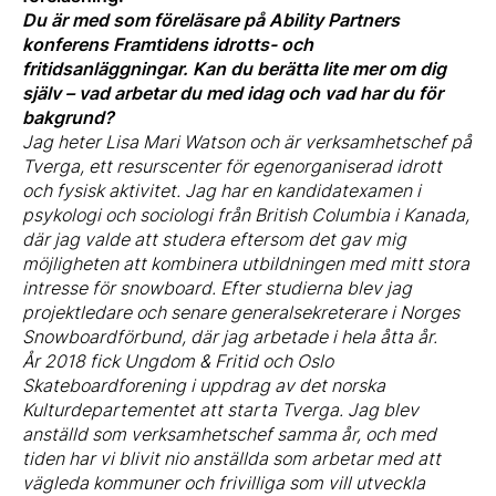
Du är med som föreläsare på Ability Partners
konferens Framtidens idrotts- och
fritidsanläggningar. Kan du berätta lite mer om dig
själv – vad arbetar du med idag och vad har du för
bakgrund?
Jag heter Lisa Mari Watson och är verksamhetschef på
Tverga, ett resurscenter för egenorganiserad idrott
och fysisk aktivitet. Jag har en kandidatexamen i
psykologi och sociologi från British Columbia i Kanada,
där jag valde att studera eftersom det gav mig
möjligheten att kombinera utbildningen med mitt stora
intresse för snowboard. Efter studierna blev jag
projektledare och senare generalsekreterare i Norges
Snowboardförbund, där jag arbetade i hela åtta år.
År 2018 fick Ungdom & Fritid och Oslo
Skateboardforening i uppdrag av det norska
Kulturdepartementet att starta Tverga. Jag blev
anställd som verksamhetschef samma år, och med
tiden har vi blivit nio anställda som arbetar med att
vägleda kommuner och frivilliga som vill utveckla