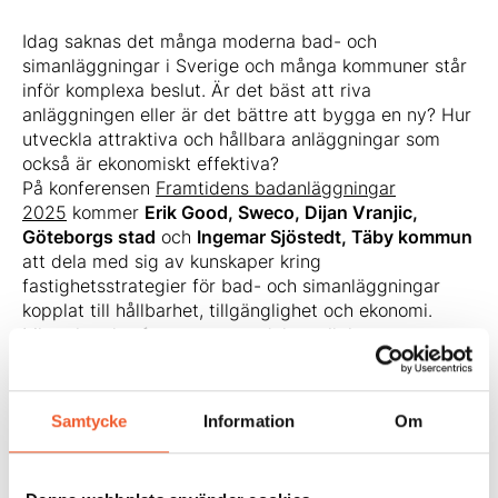
Idag saknas det många moderna bad- och
simanläggningar i Sverige och många kommuner står
inför komplexa beslut. Är det bäst att riva
anläggningen eller är det bättre att bygga en ny? Hur
utveckla attraktiva och hållbara anläggningar som
också är ekonomiskt effektiva?
På konferensen
Framtidens badanläggningar
2025
kommer
Erik Good, Sweco, Dijan Vranjic,
Göteborgs stad
och
Ingemar Sjöstedt, Täby kommun
att dela med sig av kunskaper kring
fastighetsstrategier för bad- och simanläggningar
kopplat till hållbarhet, tillgänglighet och ekonomi.
Missa inte konferensen – ta del av viktigt
erfarenhetsutbyte för att säkerställa en hållbar
förvaltning och utveckling av badanläggningar.
Samtycke
Information
Om