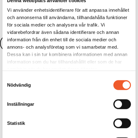
Dela:
Denna webbplats använder cookies
Vi använder enhetsidentifierare för att anpassa innehållet
och annonserna till användarna, tillhandahålla funktioner
för sociala medier och analysera vår trafik. Vi
vidarebefordrar även sådana identifierare och annan
information från din enhet till de sociala medier och
Läs fler nyheter
annons- och analysföretag som vi samarbetar med.
Dessa kan i sin tur kombinera informationen med annan
information som du har tillhandahållit eller som de har
samlat in när du har använt deras tjänster.
Samtyckesval
Nödvändig
KONFERENS
Framtidens badanläggningar 2026
Inställningar
Den självklara mötesplatsen för dig som
utvecklar sim- och badanläggningar! Var med
Statistik
när branschen träffas och nätverka m...