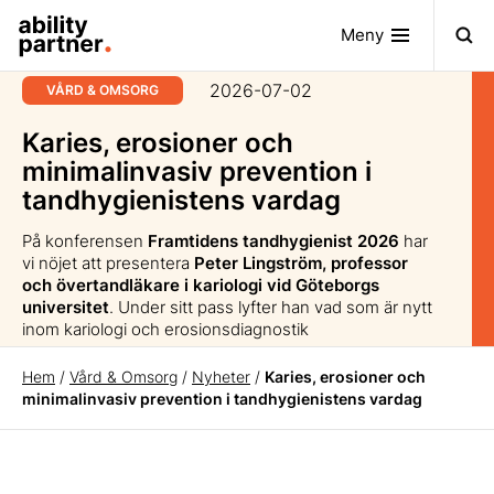
Meny
2026-07-02
VÅRD & OMSORG
Karies, erosioner och
minimalinvasiv prevention i
tandhygienistens vardag
På konferensen
Framtidens tandhygienist 2026
har
vi nöjet att presentera
Peter Lingström, professor
och övertandläkare i kariologi vid Göteborgs
universitet
. Under sitt pass lyfter han vad som är nytt
inom kariologi och erosionsdiagnostik
Hem
/
Vård & Omsorg
/
Nyheter
/
Karies, erosioner och
minimalinvasiv prevention i tandhygienistens vardag