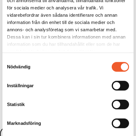
av tandhygienistens arbete
och annonserna till användarna, tillhandahålla funktioner
För dig som vill stärka din kliniska säkerhet och få
för sociala medier och analysera vår trafik. Vi
uppdaterad kunskap om prevention är detta ett pass
vidarebefordrar även sådana identifierare och annan
som ger både fördjupning och direkt användbara
information från din enhet till de sociala medier och
verktyg.
annons- och analysföretag som vi samarbetar med.
Varmt välkommen till
Framtidens tandhygienist 2026
Dessa kan i sin tur kombinera informationen med annan
den 29 september – på plats i Stockholm eller
information som du har tillhandahållit eller som de har
digitalt! Under dagen får du ta del av aktuell kunskap,
samlat in när du har använt deras tjänster.
praktiska verktyg och inspirerande föreläsningar om
några av tandhygienistens viktigaste områden.
Samtyckesval
Nödvändig
Inställningar
Dela:
Statistik
Marknadsföring
Läs fler nyheter