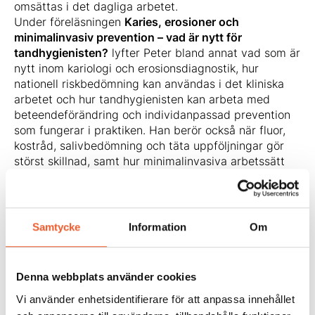
omsättas i det dagliga arbetet.
Under föreläsningen
Karies, erosioner och
minimalinvasiv prevention – vad är nytt för
tandhygienisten?
lyfter Peter bland annat vad som är
nytt inom kariologi och erosionsdiagnostik, hur
nationell riskbedömning kan användas i det kliniska
arbetet och hur tandhygienisten kan arbeta med
beteendeförändring och individanpassad prevention
som fungerar i praktiken. Han berör också när fluor,
kostråd, salivbedömning och täta uppföljningar gör
störst skillnad, samt hur minimalinvasiva arbetssätt
kan stärkas i samverkan med teamet.
Föreläsningen ger dig insikter i:
vad som är nytt inom kariologi och erosionsdiagnostik
hur riskbedömning kan användas mer strukturerat i det
Samtycke
Information
Om
kliniska arbetet
hur du identifierar patienter med hög risk tidigt
hur prevention kan individanpassas för att fungera
Denna webbplats använder cookies
bättre i vardagen
Vi använder enhetsidentifierare för att anpassa innehållet
hur minimalinvasiva arbetssätt kan bli en naturlig del