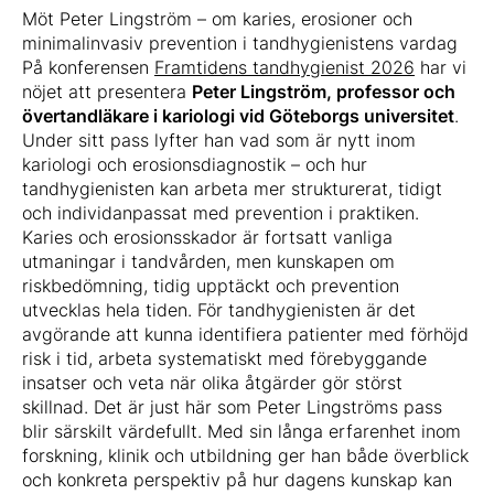
Möt Peter Lingström – om karies, erosioner och
minimalinvasiv prevention i tandhygienistens vardag
På konferensen
Framtidens tandhygienist 2026
har vi
nöjet att presentera
Peter Lingström, professor och
övertandläkare i kariologi vid Göteborgs universitet
.
Under sitt pass lyfter han vad som är nytt inom
kariologi och erosionsdiagnostik – och hur
tandhygienisten kan arbeta mer strukturerat, tidigt
och individanpassat med prevention i praktiken.
Karies och erosionsskador är fortsatt vanliga
utmaningar i tandvården, men kunskapen om
riskbedömning, tidig upptäckt och prevention
utvecklas hela tiden. För tandhygienisten är det
avgörande att kunna identifiera patienter med förhöjd
risk i tid, arbeta systematiskt med förebyggande
insatser och veta när olika åtgärder gör störst
skillnad. Det är just här som Peter Lingströms pass
blir särskilt värdefullt. Med sin långa erfarenhet inom
forskning, klinik och utbildning ger han både överblick
och konkreta perspektiv på hur dagens kunskap kan