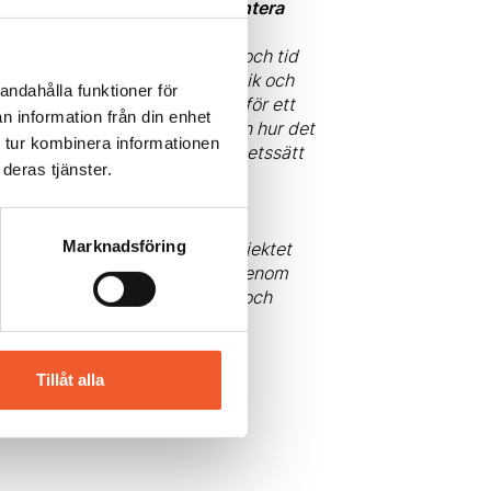
 Hur kan man arbeta för att hantera
gar. Dessa har med förändring och tid
 fasta på en förändrad pedagogik och
andahålla funktioner för
nns mycket bra förutsättningar för ett
n information från din enhet
gs upp av ansvarig personal och hur det
 tur kombinera informationen
r att utveckla ett förändrat arbetssätt
deras tjänster.
r”. Kan du nämna något om
Marknadsföring
n av nya förskolor, dels att projektet
ning på kommunal nivå. Vi får genom
kalerna och därmed möjliggörs och
Tillåt alla