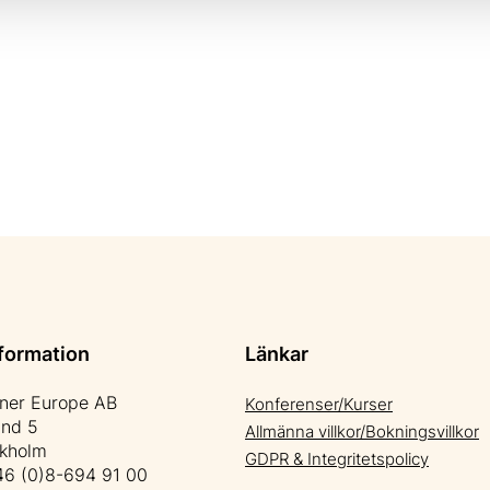
formation
Länkar
tner Europe AB
Konferenser/Kurser
änd 5
Allmänna villkor/Bokningsvillkor
ckholm
GDPR & Integritetspolicy
6 (0)8-694 91 00