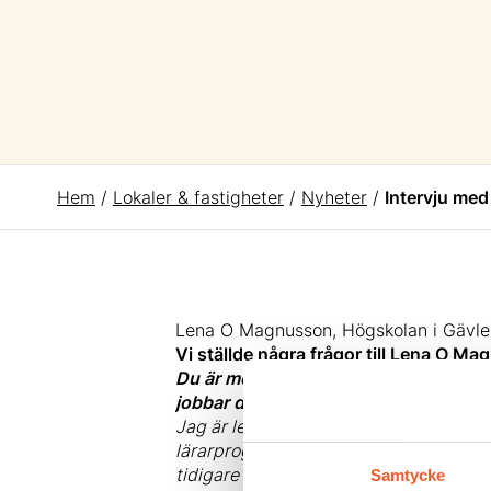
Hem
/
Lokaler & fastigheter
/
Nyheter
/
Intervju me
Lena O Magnusson, Högskolan i Gävle 
Vi ställde några frågor till Lena O M
Du är med som föreläsare på Ability P
jobbar du med idag och din bakgrund
Jag är lektor i bildpedagogik vid högsk
lärarprogram och att jag samtidigt dri
tidigare arbetat en kvartsekel som förs
Samtycke