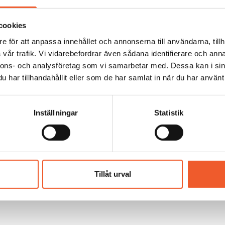
r att tillskapa funktionella och kvalitativa förskolemiljöer?
sökning jag kommer att prata om särskilt två centrala utmanin
cookies
s utifrån det Funktionsprogram som SKR tagit fram har tagit
e för att anpassa innehållet och annonserna till användarna, tillh
tion, form och hållbarhetsperspektiv. Detta innebär att det fi
vår trafik. Vi vidarebefordrar även sådana identifierare och anna
, men detta medför också en förändrad logik i hur arbetet läg
nnons- och analysföretag som vi samarbetar med. Dessa kan i sin
bär att rektorer och personal behöver både tid och intresse fö
har tillhandahållit eller som de har samlat in när du har använt 
ptimalt.
sa om “Framgångsfaktorer för funktionella förskolelokale
nikt med projektet?
Inställningar
Statistik
 dels att det finns begränsat med forskning kring den här type
aloger med personal, barn, vårdnadshavare, rektorer och led
ånga olika erfarenheter och perspektiv på de nya förskolelo
.
ility Partner
Tillåt urval