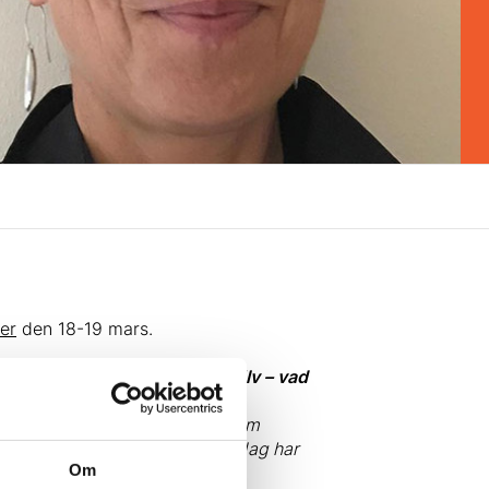
er
den 18-19 mars.
du berätta lite mer om dig själv – vad
cifika ämneskurser men också inom
 ska prata om på konferensen. Jag har
Om
 har fokus på förskolan.