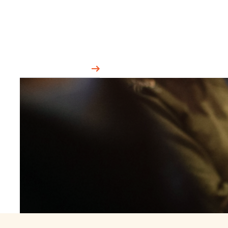
Hos oss hittar du ett brett utbud
av
konferenser
och
kurser
.
Se vårt utbud