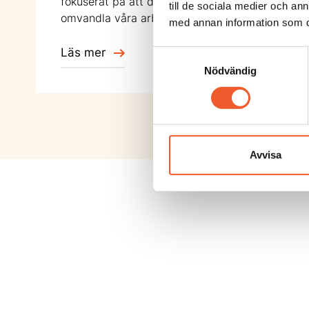
fokuserat på att digitalisera och
till de sociala medier och a
omvandla våra arbetssätt.
med annan information som du 
Läs mer
Samtyckesval
Nödvändig
Avvisa