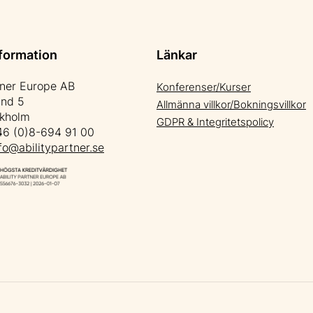
formation
Länkar
tner Europe AB
Konferenser/Kurser
änd 5
Allmänna villkor/Bokningsvillkor
ckholm
GDPR & Integritetspolicy
6 (0)8-694 91 00
fo@abilitypartner.se