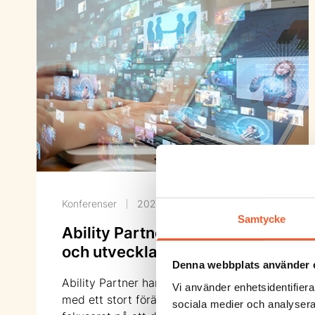
Konferenser
2023-11-02
Samtycke
Ability Partner digitaliserar
och utvecklar verksamheten
Denna webbplats använder 
Ability Partner har under 2023 arbetat
Vi använder enhetsidentifierar
med ett stort förändringsprojekt
sociala medier och analysera 