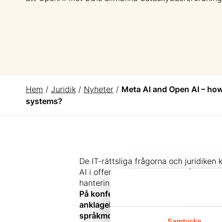
Hem
/
Juridik
/
Nyheter
/
Meta AI and Open AI – how
systems?
De IT-rättsliga frågorna och juridiken
AI i offentlig förvaltning. Området st
hantering som garanterar både integri
På konferensen
IT-rätt 2024
kommer M
anklagelserna mot att OpenAI har br
språkmodeller på ett rättssäkert sätt
Samtycke