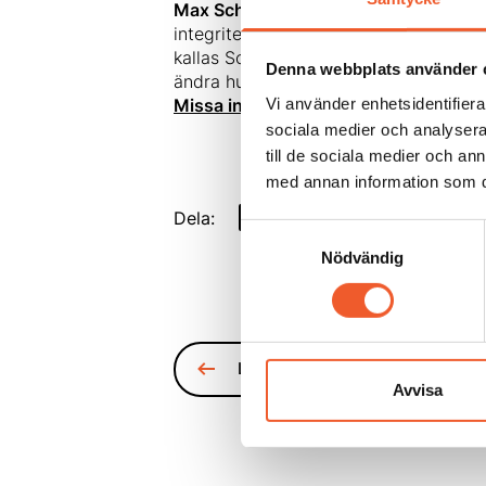
Max Schrems
är den österrikiska adv
integritetslagarna. Han är en tydlig l
kallas Schrems I och II har han ändrat
Denna webbplats använder 
ändra hur de behandlar sina användar
Vi använder enhetsidentifierar
Missa inte konferensen
– ta del av vi
sociala medier och analysera 
till de sociala medier och a
med annan information som du 
Dela:
Samtyckesval
Nödvändig
Läs fler nyheter
Avvisa