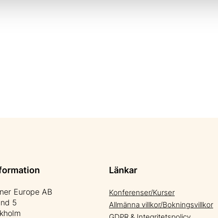
formation
Länkar
tner Europe AB
Konferenser/Kurser
änd 5
Allmänna villkor/Bokningsvillkor
ckholm
GDPR & Integritetspolicy