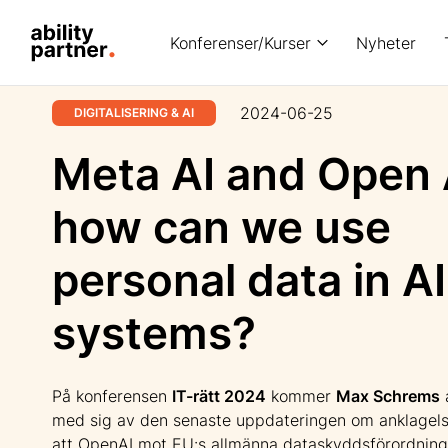
Konferenser/Kurser
Nyheter
2024-06-25
DIGITALISERING & AI
Meta AI and Open 
how can we use
personal data in AI
systems?
På konferensen
IT-rätt 2024
kommer
Max Schrems
a
med sig av den senaste uppdateringen om anklagel
att OpenAI mot EU:s allmänna dataskyddsförordning