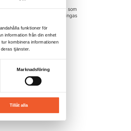
tt mot de europeiska
itala integritet. Genom domarna som
pnå är att stora företag ska tvingas
andahålla funktioner för
ring av verksamhetens IT!
n information från din enhet
 tur kombinera informationen
deras tjänster.
Marknadsföring
Tillåt alla