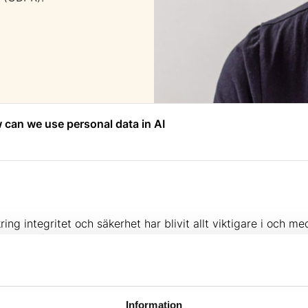
 can we use personal data in AI
 kring integritet och säkerhet har blivit allt viktigare i oc
yrs av omfattande och växande regleringar och det krävs myc
tetsskydd och informationssäkerhet.
ax Schrems, Honarary chair, NOYB, att dela med sig av 
utit mot EU:s allmänna dataskyddsförordning (GDPR) samt 
.
Information