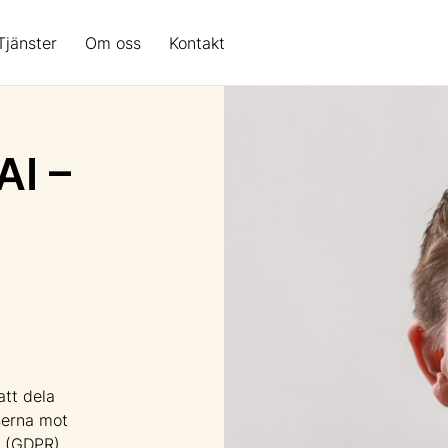
Tjänster
Om oss
Kontakt
AI –
tt dela
serna mot
 (GDPR).