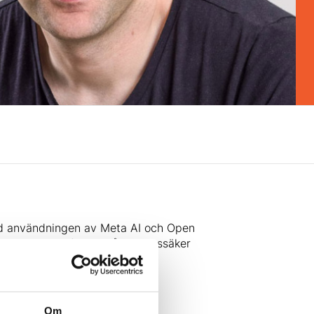
h med användningen av Meta AI och Open
ket kunskap för att nå en rättssäker
den senaste uppdateringen om
hur man arbetar med stora
Om