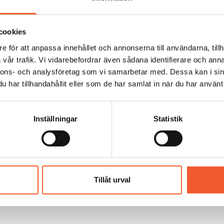
okaten som blev känd för sin kampanj mot Facebook för bro
edargestalt i arbetet med att säkra internetanvändarnas dig
 användningen av Internet som vi känner det. Det han vill up
cookies
es personuppgifter.
e för att anpassa innehållet och annonserna till användarna, tillh
ktigt erfarenhetsutbyte för att säkerställa en rättslig hante
vår trafik. Vi vidarebefordrar även sådana identifierare och anna
nnons- och analysföretag som vi samarbetar med. Dessa kan i sin
har tillhandahållit eller som de har samlat in när du har använt 
Inställningar
Statistik
Tillåt urval