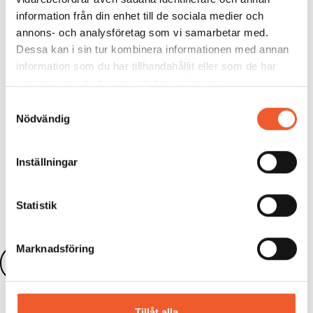
värdebevarande och framtidsinriktat.
För dig som arbetar med förvaltning, utveckling,
information från din enhet till de sociala medier och
renovering eller strategiska beslut kring
annons- och analysföretag som vi samarbetar med.
kulturhistoriska byggnader är detta en keynote du
Dessa kan i sin tur kombinera informationen med annan
inte vill missa!
information som du har tillhandahållit eller som de har
Varmt välkommen till
Kulturfastigheter 2026
den 16
samlat in när du har använt deras tjänster.
september 2026 – på plats i Stockholm eller digitalt!
Samtyckesval
Nödvändig
Inställningar
Dela:
Statistik
Marknadsföring
Läs fler nyheter
Tillåt alla