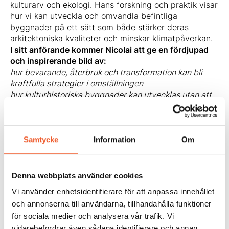
kulturarv och ekologi. Hans forskning och praktik visar
hur vi kan utveckla och omvandla befintliga
byggnader på ett sätt som både stärker deras
arkitektoniska kvaliteter och minskar klimatpåverkan.
I sitt anförande kommer Nicolai att ge en fördjupad
och inspirerande bild av:
hur bevarande, återbruk och transformation kan bli
kraftfulla strategier i omställningen
hur kulturhistoriska byggnader kan utvecklas utan att
förlora identitet, värden och autenticitet
hur ekologiska system, materialval och arkitektoniska
kvaliteter kan integreras i förvaltning och
ombyggnation
Samtycke
Information
Om
hur vi undviker att förstöra befintliga kvaliteter – och i
stället förstärker dem
Med sin kombination av internationellt perspektiv,
Denna webbplats använder cookies
forskningsbaserad kunskap och praktisk erfarenhet
Vi använder enhetsidentifierare för att anpassa innehållet
ger Nicolai Bo Andersen en unik och efterlängtad röst
och annonserna till användarna, tillhandahålla funktioner
i diskussionen om hur vi tar hand om de byggnader vi
för sociala medier och analysera vår trafik. Vi
redan har – på ett sätt som är både hållbart,
vidarebefordrar även sådana identifierare och annan