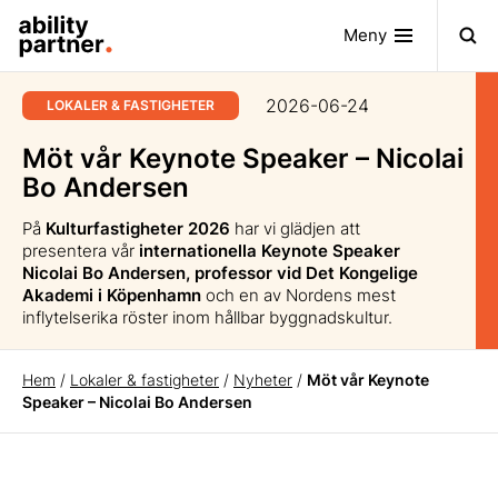
Meny
2026-06-24
LOKALER & FASTIGHETER
Möt vår Keynote Speaker – Nicolai
Bo Andersen
På
Kulturfastigheter 2026
har vi glädjen att
presentera vår
internationella Keynote Speaker
Nicolai Bo Andersen, professor vid Det Kongelige
Akademi i Köpenhamn
och en av Nordens mest
inflytelserika röster inom hållbar byggnadskultur.
Hem
/
Lokaler & fastigheter
/
Nyheter
/
Möt vår Keynote
Speaker – Nicolai Bo Andersen