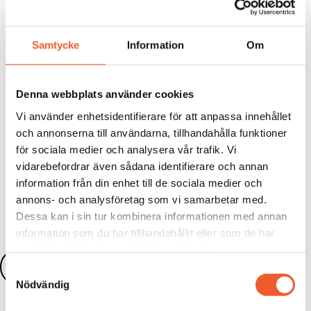
integreras i vardagen
För beslutsfattare, kommunikatörer och
säkerhetsansvariga är detta ett centralt pass för att
Samtycke
Information
Om
stärka organisationens beredskap och analytiska
förmåga.
Varmt välkommen till
Informationspåverkan och
Denna webbplats använder cookies
desinformation 2026
den 28 maj!
Vi använder enhetsidentifierare för att anpassa innehållet
och annonserna till användarna, tillhandahålla funktioner
för sociala medier och analysera vår trafik. Vi
vidarebefordrar även sådana identifierare och annan
Dela:
information från din enhet till de sociala medier och
annons- och analysföretag som vi samarbetar med.
Dessa kan i sin tur kombinera informationen med annan
information som du har tillhandahållit eller som de har
samlat in när du har använt deras tjänster.
Läs fler nyheter
Samtyckesval
Nödvändig