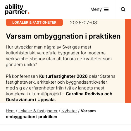
Meny
2026-07-08
LOKALER & FASTIGHETER
Varsam ombyggnation i praktiken
Hur utvecklar man några av Sveriges mest
kulturhistoriskt värdefulla byggnader för moderna
verksamhetsbehov utan att förlora de kvaliteter som
gör dem unika?
På konferensen
Kulturfastigheter 2026
delar Statens
fastighetsverk, arkitekter och byggnadsantikvarier
med sig av erfarenheter från två av landets mest
komplexa kulturmiljöprojekt –
Carolina Rediviva och
Gustavianum i Uppsala.
Hem
/
Lokaler & fastigheter
/
Nyheter
/
Varsam
ombyggnation i praktiken