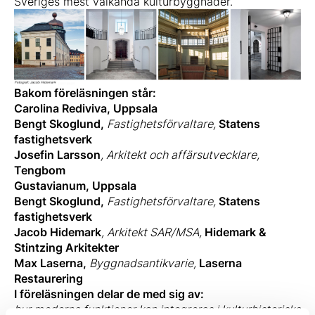
Sveriges mest välkända kulturbyggnader.
Bakom föreläsningen står:
Carolina Rediviva, Uppsala
Bengt Skoglund,
Fastighetsförvaltare,
Statens
fastighetsverk
Josefin Larsson
, Arkitekt och affärsutvecklare,
Tengbom
Gustavianum, Uppsala
Bengt Skoglund,
Fastighetsförvaltare,
Statens
fastighetsverk
Jacob Hidemark
, Arkitekt SAR/MSA,
Hidemark &
Stintzing Arkitekter
Max Laserna,
Byggnadsantikvarie,
Laserna
Restaurering
I föreläsningen delar de med sig av:
hur moderna funktioner kan integreras i kulturhistoriska