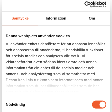
byggnader där varje ingrepp kräver noggranna
avvägningar
hur man undviker vanliga fallgropar vid ombyggnation,
Samtycke
Information
Om
från materialval och hantverkskompetens till tekniska
lösningar och fönsterfrågor
hur projektorganisationer byggs för att hantera
Denna webbplats använder cookies
kulturmiljökrav, tidspress och komplexa
verksamhetsbehov samtidigt
Vi använder enhetsidentifierare för att anpassa innehållet
hur samverkan mellan beställare, arkitekter,
och annonserna till användarna, tillhandahålla funktioner
byggnadsantikvarier och övriga specialister skapar
för sociala medier och analysera vår trafik. Vi
bättre resultat
vidarebefordrar även sådana identifierare och annan
hur övergången från projekt till långsiktig förvaltning
information från din enhet till de sociala medier och
kan säkras genom kunskapsöverföring, driftstrategier
annons- och analysföretag som vi samarbetar med.
och planerat underhåll
Dessa kan i sin tur kombinera informationen med annan
Föreläsningen ger ett unikt inifrånperspektiv på de
utmaningar, avvägningar och beslut som präglar
information som du har tillhandahållit eller som de har
några av Sveriges mest omfattande restaurerings-
samlat in när du har använt deras tjänster.
och ombyggnadsprojekt. Genom konkreta exempel
Samtyckesval
och praktiska erfarenheter får deltagarna värdefulla
Nödvändig
insikter om hur kulturhistoriska byggnader kan