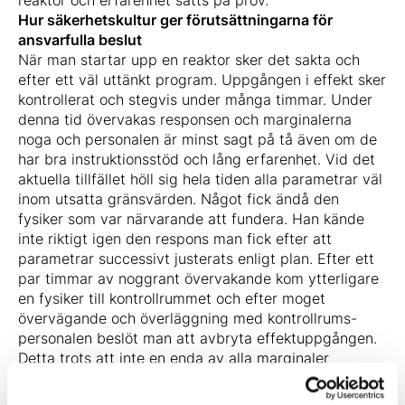
reaktor och erfarenhet sätts på prov.
Hur säkerhetskultur ger förutsättningarna för
ansvarfulla beslut
När man startar upp en reaktor sker det sakta och
efter ett väl uttänkt program. Uppgången i effekt sker
kontrollerat och stegvis under många timmar. Under
denna tid övervakas responsen och marginalerna
noga och personalen är minst sagt på tå även om de
har bra instruktionsstöd och lång erfarenhet. Vid det
aktuella tillfället höll sig hela tiden alla parametrar väl
inom utsatta gränsvärden. Något fick ändå den
fysiker som var närvarande att fundera. Han kände
inte riktigt igen den respons man fick efter att
parametrar successivt justerats enligt plan. Efter ett
par timmar av noggrant övervakande kom ytterligare
en fysiker till kontrollrummet och efter moget
övervägande och överläggning med kontrollrums-
personalen beslöt man att avbryta effektuppgången.
Detta trots att inte en enda av alla marginaler
överskridits. Man lyssnade till erfarenhet och
magkänsla och då man inte ansåg sig ha fullständig