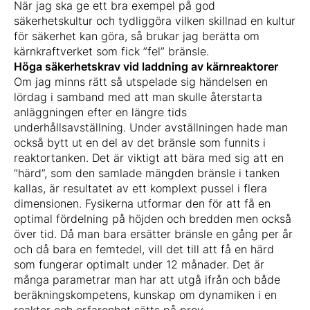
När jag ska ge ett bra exempel på god
säkerhetskultur och tydliggöra vilken skillnad en kultur
för säkerhet kan göra, så brukar jag berätta om
kärnkraftverket som fick ”fel” bränsle.
Höga säkerhetskrav vid laddning av kärnreaktorer
Om jag minns rätt så utspelade sig händelsen en
lördag i samband med att man skulle återstarta
anläggningen efter en längre tids
underhållsavställning. Under avställningen hade man
också bytt ut en del av det bränsle som funnits i
reaktortanken. Det är viktigt att bära med sig att en
”härd”, som den samlade mängden bränsle i tanken
kallas, är resultatet av ett komplext pussel i flera
dimensionen. Fysikerna utformar den för att få en
optimal fördelning på höjden och bredden men också
över tid. Då man bara ersätter bränsle en gång per år
och då bara en femtedel, vill det till att få en härd
som fungerar optimalt under 12 månader. Det är
många parametrar man har att utgå ifrån och både
beräkningskompetens, kunskap om dynamiken i en