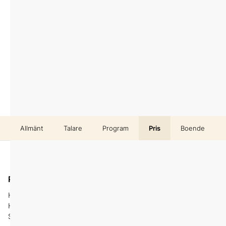
Allmänt
Talare
Program
Pris
Boende
På plats
Datum
Hotell Hasselbacken
25-26 mars
Hazeliusbacken 20
Stockholm