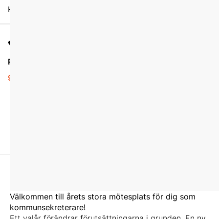
Karta
Pris
Mängdrabatt
9990 kr
6990 kr
Anmäl fler än 2 personer från
samma organisation
samtidigt så betalar person
3, 4, 5 osv endast 6990 kr
per person.
Välkommen till årets stora mötesplats för dig som
kommunsekreterare!
Ett valår förändrar förutsättningarna i grunden. En ny