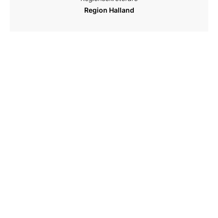
Region Halland
Helena Lans
Kommunsekreterare
Lidköping kommun