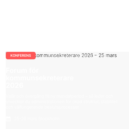
Offentlig Förvaltning & Service
KONFERENS
Forum för
kommunsekreterare
2026
Valår och övergång till ny mandatperiod – så leder och
utvecklar du administrationen för ökad struktur, stabilitet
och välfungerande beslutsprocesser
25-26 mars Stockholm