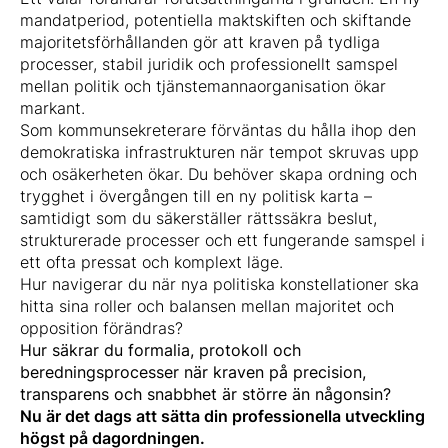
mandatperiod, potentiella maktskiften och skiftande
majoritetsförhållanden gör att kraven på tydliga
processer, stabil juridik och professionellt samspel
mellan politik och tjänstemannaorganisation ökar
markant.
Som kommunsekreterare förväntas du hålla ihop den
demokratiska infrastrukturen när tempot skruvas upp
och osäkerheten ökar. Du behöver skapa ordning och
trygghet i övergången till en ny politisk karta –
samtidigt som du säkerställer rättssäkra beslut,
strukturerade processer och ett fungerande samspel i
ett ofta pressat och komplext läge.
Hur navigerar du när nya politiska konstellationer ska
hitta sina roller och balansen mellan majoritet och
opposition förändras?
Hur säkrar du formalia, protokoll och
beredningsprocesser när kraven på precision,
transparens och snabbhet är större än någonsin?
Nu är det dags att sätta din professionella utveckling
högst på dagordningen.