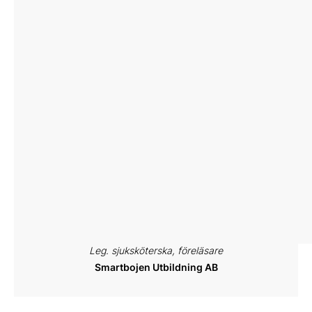
David Edfelt
Leg. psykolog
Psykologdavid.se
Margareta Lunde-Martinson
Leg. sjuksköterska, föreläsare
Smartbojen Utbildning AB