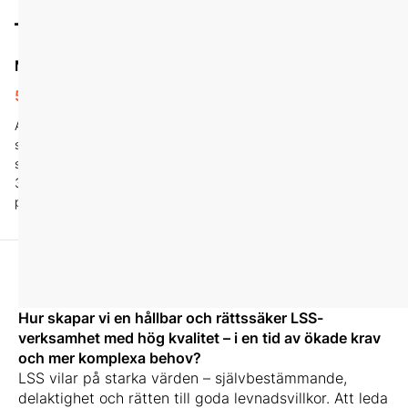
Mängdrabatt
5990 kr
Anmäl fler än 2 personer från
samma organisation
samtidigt så betalar person
3, 4, 5 osv endast 5990 kr
per person.
Hur skapar vi en hållbar och rättssäker LSS-
verksamhet med hög kvalitet – i en tid av ökade krav
och mer komplexa behov?
LSS vilar på starka värden – självbestämmande,
delaktighet och rätten till goda levnadsvillkor. Att leda