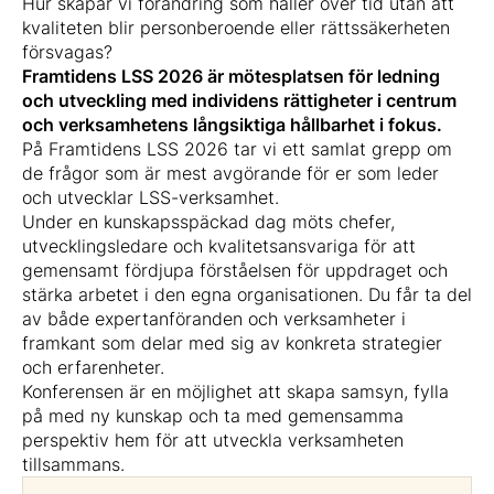
Hur skapar vi förändring som håller över tid utan att
kvaliteten blir personberoende eller rättssäkerheten
försvagas?
Framtidens LSS 2026 är mötesplatsen för ledning
och utveckling med individens rättigheter i centrum
och verksamhetens långsiktiga hållbarhet i fokus.
På Framtidens LSS 2026 tar vi ett samlat grepp om
de frågor som är mest avgörande för er som leder
och utvecklar LSS-verksamhet.
Under en kunskapsspäckad dag möts chefer,
utvecklingsledare och kvalitetsansvariga för att
gemensamt fördjupa förståelsen för uppdraget och
stärka arbetet i den egna organisationen. Du får ta del
av både expertanföranden och verksamheter i
framkant som delar med sig av konkreta strategier
och erfarenheter.
Konferensen är en möjlighet att skapa samsyn, fylla
på med ny kunskap och ta med gemensamma
perspektiv hem för att utveckla verksamheten
tillsammans.