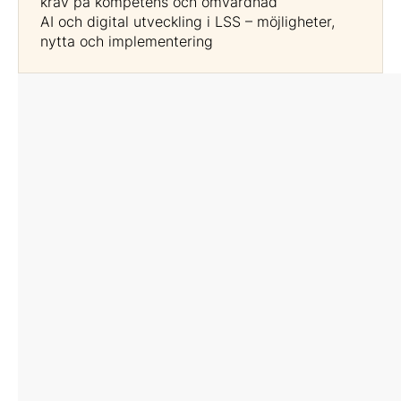
krav på kompetens och omvårdnad
AI och digital utveckling i LSS – möjligheter,
nytta och implementering
Moderator
Andreas Engebrethsen
Ordförande i socialnämnden
Falkenbergs kommun