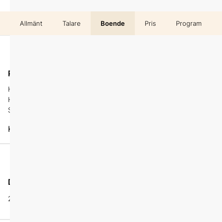
Allmänt
Talare
Boende
Pris
Program
Digitalt
På plats
Hotell Hasselbacken
Delta på distans
Hazeliusbacken 20
Stockholm
Karta
Datum
Pris
8490 kr
2 juni