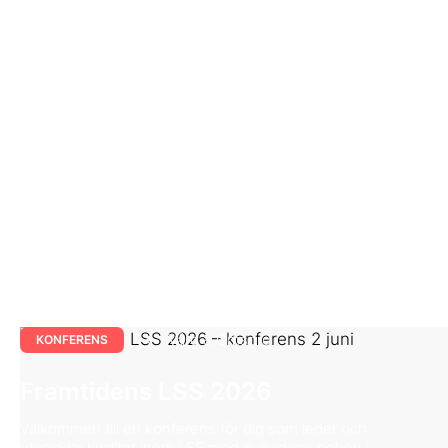
Vård & Omsorg
KONFERENS
Framtidens LSS 2026
Välkommen till en konferens för dig som leder och
utvecklar kvalitet inom LSS med individens behov i