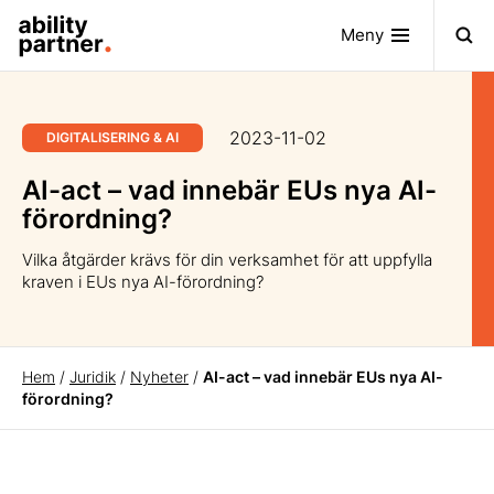
Meny
2023-11-02
DIGITALISERING & AI
AI-act – vad innebär EUs nya AI-
förordning?
Vilka åtgärder krävs för din verksamhet för att uppfylla
kraven i EUs nya AI-förordning?
Hem
/
Juridik
/
Nyheter
/
AI-act – vad innebär EUs nya AI-
förordning?