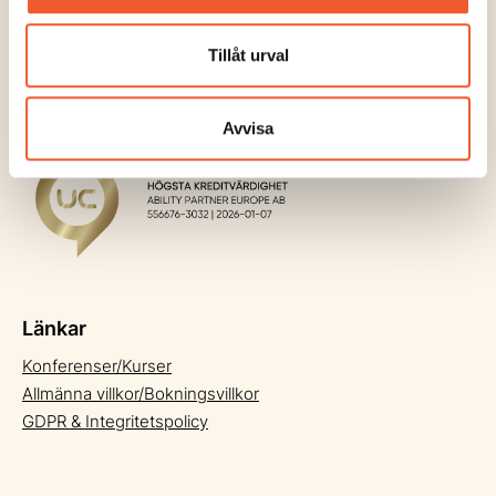
Kontaktinformation
Ability Partner Europe AB
Tillåt urval
Telegrafgränd 5
111 30 Stockholm
Telefon +46 (0)8-694 91 00
Avvisa
E-post
info@abilitypartner.se
Länkar
Konferenser/Kurser
Allmänna villkor/Bokningsvillkor
GDPR & Integritetspolicy