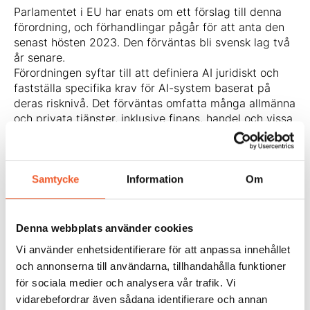
Parlamentet i EU har enats om ett förslag till denna
förordning, och förhandlingar pågår för att anta den
senast hösten 2023. Den förväntas bli svensk lag två
år senare.
Förordningen syftar till att definiera AI juridiskt och
fastställa specifika krav för AI-system baserat på
deras risknivå. Det förväntas omfatta många allmänna
och privata tjänster, inklusive finans, handel och vissa
HR-aspekter. Kraven inkluderar teknisk
dokumentation, riskhanteringssystem, loggföring,
mänsklig tillsyn vid användning samt CE-märkning.
För de som ansvarar för högrisk-AI eller allmänna
Samtycke
Information
Om
ändamål krävs förberedelser för att uppfylla dessa
krav före förordningens ikraftträdande. Det finns
redan nu lagar med höga krav på AI-relaterad
Denna webbplats använder cookies
verksamhet som behöver beaktas.
Vi använder enhetsidentifierare för att anpassa innehållet
Lär dig mer om AI-förordningen och tillämpning i
och annonserna till användarna, tillhandahålla funktioner
svensk på vår digitala fokuskurs!
för sociala medier och analysera vår trafik. Vi
vidarebefordrar även sådana identifierare och annan