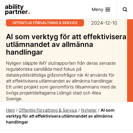
Meny
2024-12-10
OFFENTLIG FÖRVALTNING & SERVICE
AI som verktyg för att effektivisera
utlämnandet av allmänna
handlingar
Nyligen släppte IMY slutrapporten från deras senaste
regulatoriska sandlåda med fokus på
dataskyddsrättsliga gråzonsfrågor när AI används för
att effektivisera utlämnandet av allmänna handlingar.
Ett unikt projekt som genomförts tillsammans med de
övriga projektdeltagarna Lidingö stad och Atea
Sverige.
Hem
/
Offentlig Förvaltning & Service
/
Nyheter
/
AI som
verktyg för att effektivisera utlämnandet av allmänna
handlingar