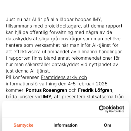
Just nu när AI är på alla läppar hoppas IMY,
tillsammans med projektdeltagare, att denna rapport
kan hjälpa offentlig förvaltning med några av de
dataskyddsrättsliga gråzonsfrågor som man behöver
hantera som verksamhet när man inför AI-tjänst för
att effektivisera utlämnandet av allmänna handlingar.
I rapporten finns bland annat rekommendationer för
hur man säkerställer dataskyddet vid nyttjandet av
just denna AI-tjänst.
På konferensen
Framtidens arkiv och
informationsförvaltning
den 4-5 februari 2025
kommer
Pontus Rosengren
och
Fredrik Löfgren
,
båda jurister vid
IMY,
att presentera slutsatserna från
rapporten samt gå igenom konsekvenserna för arkiv
och registratur.
Missa inte
konferensen
– ta del av ny kunskap som
tar ditt arbete med arkiv- och informationsförvaltning
Samtycke
Information
Om
till nästa nivå!