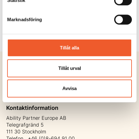
Statistik
Strategier för en hållbar och säker
informationsförvaltning i praktiken...
Marknadsföring
Läs mer
Tillåt alla
Tillåt urval
Avvisa
Kontaktinformation
Ability Partner Europe AB
Telegrafgränd 5
111 30 Stockholm
Telefon +46 (0)8-694 91 00