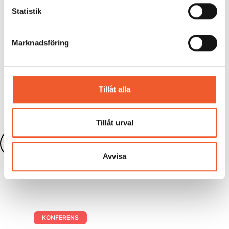
kliven framåt!
Statistik
Intervjun är gjord av Stina Åkerstedt, Ability Partner
Marknadsföring
Dela:
Tillåt alla
Tillåt urval
Läs fler nyheter
Avvisa
KONFERENS