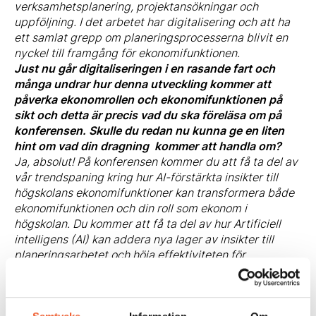
verksamhetsplanering, projektansökningar och
uppföljning. I det arbetet har digitalisering och att ha
ett samlat grepp om planeringsprocesserna blivit en
nyckel till framgång för ekonomifunktionen.
Just nu går digitaliseringen i en rasande fart och
många undrar hur denna utveckling kommer att
påverka ekonomrollen och ekonomifunktionen på
sikt och detta är precis vad du ska föreläsa om på
konferensen. Skulle du redan nu kunna ge en liten
hint om vad din dragning kommer att handla om?
Ja, absolut! På konferensen kommer du att få ta del av
vår trendspaning kring hur AI-förstärkta insikter till
högskolans ekonomifunktioner kan transformera både
ekonomifunktionen och din roll som ekonom i
högskolan. Du kommer att få ta del av hur Artificiell
intelligens (AI) kan addera nya lager av insikter till
planeringsarbetet och höja effektiviteten för
controllers och CFO:er. Dessutom kommer du att få
veta mer om hur AI har potential att förändra hur vi gör
finansiella prognoser, riskbedömningar och strategiska