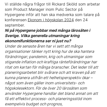
Vi ställde några frågor till Rickard Skiöld som arbetar
som Product Manager inom Pulic Sector på
Hypergene inför att han ska medverka som talare på
konferensen
Ekonom i högskolan 2024
den 24
september.
Ni på Hypergene jobbar med många lärosäten i
Sverige. Vilka generella utmaningar kring
ekonomifunktionerna ser ni just nu?
Under de senaste åren har vi sett att många
organisationer tänker nytt kring hur de ska hantera
förändringar; pandemin, krig och utmaningar som
stigande inflation och kraftiga ränteförändringar har
ritat om kartan för många branscher. Det leder till att
planeringsarbetet blir svårare och att kraven på att
kunna planera utifrån ett helhetsperspektiv ökar –
något som även gäller inom universitets- och
högskolesektorn. För de över 20 lärosäten som
använder Hypergene handlar det bland annat om att
få ett effektivt process- och planeringsstöd inom
exempelvis budget och prognos,