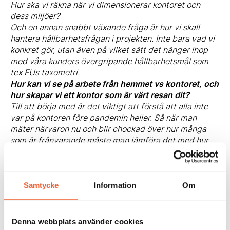
Hur ska vi räkna när vi dimensionerar kontoret och
dess miljöer?
Och en annan snabbt växande fråga är hur vi skall
hantera hållbarhetsfrågan i projekten. Inte bara vad vi
konkret gör, utan även på vilket sätt det hänger ihop
med våra kunders övergripande hållbarhetsmål som
tex EUs taxometri.
Hur kan vi se på arbete från hemmet vs kontoret, och
hur skapar vi ett kontor som är värt resan dit?
Till att börja med är det viktigt att förstå att alla inte
var på kontoren före pandemin heller. Så när man
mäter närvaron nu och blir chockad över hur många
som är frånvarande måste man jämföra det med hur
det var tidigare. Vår erfarenhet är att 25-50% var
frånvarande från kontoren redan före pandemin. Med
det sagt så är nog de flesta idag överens om att det är
bra om så många som möjligt ses fysiskt på kontoret,
Samtycke
Information
Om
men samtidigt är möjligheten att kunna jobba
hemifrån, vid behov och när det är lämpligt, väldigt
mycket värd för många. Så alla organisationer behöver
Denna webbplats använder cookies