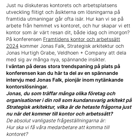
Just nu diskuteras kontorets och arbetsplatsens
utveckling flitigt och åsikterna om lösningarna på
framtida utmaningar går ofta isär. Hur kan vi se på
arbete från hemmet vs kontoret, och hur skapar vi ett
kontor som är värt resan dit, både idag och imorgon?
På konferensen
Framtidens kontor och arbetssätt
2024
kommer Jonas Falk, Strategisk arkitektur och
Jonas Hurtigh Grabe, Veldhoen + Company att dela
med sig av många nya, spännande insikter.
I väntan på deras stora trendspaning på plats på
konferensen kan du här ta del av en spännande
intervju med Jonas Falk, pionjär inom nytänkande
kontorslösningar.
Jonas, du som träffar många olika företag och
organisationer i din roll som kundansvarig arkitekt på
Strategisk arkitektur, vilka är de hetaste frågorna just
nu när det kommer till kontor och arbetssätt?
De absolut vanligaste frågeställningarna är:
Hur ska vi få våra medarbetare att komma till
kontoret?