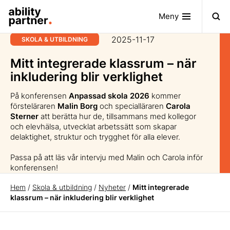
Meny
2025-11-17
SKOLA & UTBILDNING
Mitt integrerade klassrum – när
inkludering blir verklighet
På konferensen
Anpassad skola 2026
kommer
försteläraren
Malin Borg
och specialläraren
Carola
Sterner
att berätta hur de, tillsammans med kollegor
och elevhälsa, utvecklat arbetssätt som skapar
delaktighet, struktur och trygghet för alla elever.
Passa på att läs vår intervju med Malin och Carola inför
konferensen!
Hem
/
Skola & utbildning
/
Nyheter
/
Mitt integrerade
klassrum – när inkludering blir verklighet