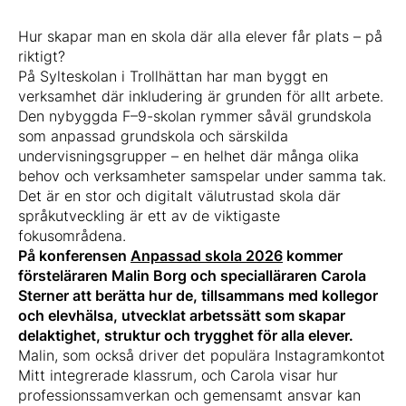
Hur skapar man en skola där alla elever får plats – på
riktigt?
På Sylteskolan i Trollhättan har man byggt en
verksamhet där inkludering är grunden för allt arbete.
Den nybyggda F–9-skolan rymmer såväl grundskola
som anpassad grundskola och särskilda
undervisningsgrupper – en helhet där många olika
behov och verksamheter samspelar under samma tak.
Det är en stor och digitalt välutrustad skola där
språkutveckling är ett av de viktigaste
fokusområdena.
På konferensen
Anpassad skola 2026
kommer
försteläraren Malin Borg och specialläraren Carola
Sterner att berätta hur de, tillsammans med kollegor
och elevhälsa, utvecklat arbetssätt som skapar
delaktighet, struktur och trygghet för alla elever.
Malin, som också driver det populära Instagramkontot
Mitt integrerade klassrum, och Carola visar hur
professionssamverkan och gemensamt ansvar kan