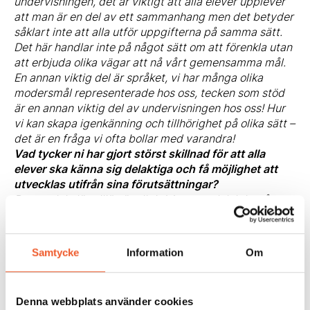
undervisningen, det är viktigt att alla elever upplever
att man är en del av ett sammanhang men det betyder
såklart inte att alla utför uppgifterna på samma sätt.
Det här handlar inte på något sätt om att förenkla utan
att erbjuda olika vägar att nå vårt gemensamma mål.
En annan viktig del är språket, vi har många olika
modersmål representerade hos oss, tecken som stöd
är en annan viktig del av undervisningen hos oss! Hur
vi kan skapa igenkänning och tillhörighet på olika sätt –
det är en fråga vi ofta bollar med varandra!
Vad tycker ni har gjort störst skillnad för att alla
elever ska känna sig delaktiga och få möjlighet att
utvecklas utifrån sina förutsättningar?
Den sociala lärmiljön är viktig! Att vara delaktig på
papper är en sak men vår strävan är att alla ska känna
sig delaktiga i en gemenskap! En viktig del för att
uppnå det är att vi skapar tillfällen för det, där vi tränar
Samtycke
Information
Om
på att vara en del av en gemenskap och där vi vuxna
visar vägen för hur det ska gå till. En annan oerhört
viktig del är hur vi vuxna pratar om frågan att alla är
Denna webbplats använder cookies
olika och lär sig på olika sätt. Om inte vi vuxna banar