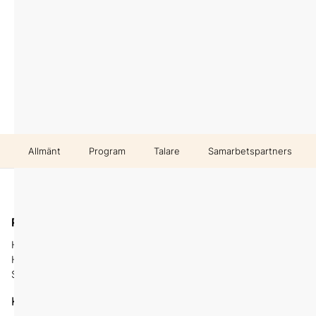
Allmänt
Program
Talare
Samarbetspartners
Digitalt
På plats
Hotell Hasselbacken
Delta på distans
Hazeliusbacken 20
Stockholm
Karta