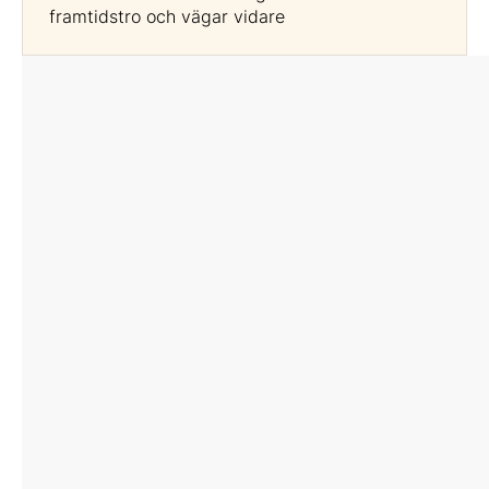
framtidstro och vägar vidare
Moderator och talare
Denice Sverla
Leg. speciallärare
Sverla Consulting