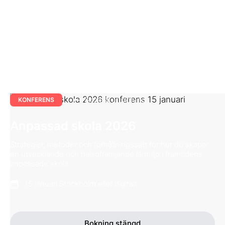
Skola & utbildning
KONFERENS
Anpassad skola 2026
Strategier, metoder och förhållningssätt för hur du skapar
en utvecklande och hälsofrämjande lärmiljö i framtidens
anpassade skola
15 januari Stockholm eller digitalt
Bokning stängd