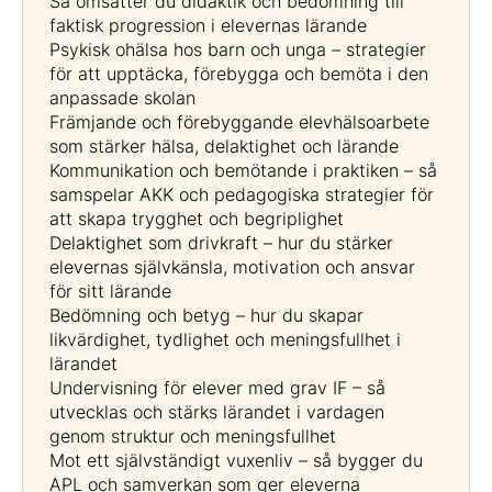
Så omsätter du didaktik och bedömning till
faktisk progression i elevernas lärande
Psykisk ohälsa hos barn och unga – strategier
för att upptäcka, förebygga och bemöta i den
anpassade skolan
Främjande och förebyggande elevhälsoarbete
som stärker hälsa, delaktighet och lärande
Kommunikation och bemötande i praktiken – så
samspelar AKK och pedagogiska strategier för
att skapa trygghet och begriplighet
Delaktighet som drivkraft – hur du stärker
elevernas självkänsla, motivation och ansvar
för sitt lärande
Bedömning och betyg – hur du skapar
likvärdighet, tydlighet och meningsfullhet i
lärandet
Undervisning för elever med grav IF – så
utvecklas och stärks lärandet i vardagen
genom struktur och meningsfullhet
Mot ett självständigt vuxenliv – så bygger du
APL och samverkan som ger eleverna