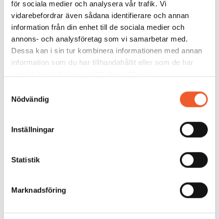
förutsättningar och vara ett viktigt stöd i våra
för sociala medier och analysera vår trafik. Vi
demokratiska processer.
vidarebefordrar även sådana identifierare och annan
Vad ser du mest fram emot på årets Forum för
information från din enhet till de sociala medier och
nämndsekreterare?
annons- och analysföretag som vi samarbetar med.
Att träffa kollegor och dela erfarenheter. Jag ser fram
Dessa kan i sin tur kombinera informationen med annan
emot att känna mig både klokare och gladare efter två
information som du har tillhandahållit eller som de har
dagar tillsammans.
samlat in när du har använt deras tjänster.
Forum för nämndsekreterare
är platsen för reflektion,
erfarenhetsutbyte och ny energi.
Samtyckesval
Varmt välkommen till två dagar fyllda av ny kunskap,
Nödvändig
inspiration och gemenskap för dig som varje dag får
demokratin att fungera.
Inställningar
Statistik
Dela:
Marknadsföring