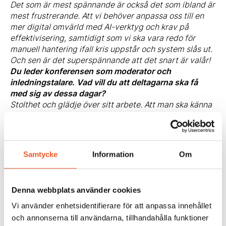
Det som är mest spännande är också det som ibland är
mest frustrerande. Att vi behöver anpassa oss till en
mer digital omvärld med AI-verktyg och krav på
effektivisering, samtidigt som vi ska vara redo för
manuell hantering ifall kris uppstår och system slås ut.
Och sen är det superspännande att det snart är valår!
Du leder konferensen som moderator och
inledningstalare. Vad vill du att deltagarna ska få
med sig av dessa dagar?
Stolthet och glädje över sitt arbete. Att man ska känna
att det finns en gemenskap hos nämndsekreterarna
och att vi gör ett otroligt viktigt arbete varje dag.
Din föreläsning utgår från erfarenheter i Uppsala, där
nämndsekreterarens roll verkligen sattes på prov.
Samtycke
Information
Om
Vad vill du förmedla till kollegor runt om i landet
genom det här exemplet?
Nämndsekreterare är en roll i vilken man kan göra stor
Denna webbplats använder cookies
skillnad. Genom att våga göra det där lilla extra, ställa
obekväma frågor och se sin del i stora sammanhanget
Vi använder enhetsidentifierare för att anpassa innehållet
kan man undvika en hel del trassel, skapa goda
och annonserna till användarna, tillhandahålla funktioner