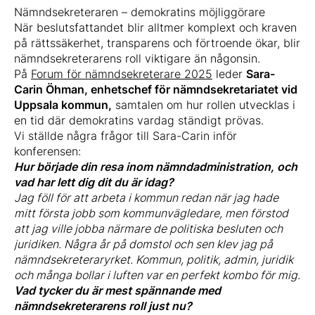
Nämndsekreteraren – demokratins möjliggörare
När beslutsfattandet blir alltmer komplext och kraven
på rättssäkerhet, transparens och förtroende ökar, blir
nämndsekreterarens roll viktigare än någonsin.
På
Forum för nämndsekreterare 2025
leder
Sara-
Carin Öhman, enhetschef för nämndsekretariatet vid
Uppsala kommun,
samtalen om hur rollen utvecklas i
en tid där demokratins vardag ständigt prövas.
Vi ställde några frågor till Sara-Carin inför
konferensen:
Hur började din resa inom nämndadministration, och
vad har lett dig dit du är idag?
Jag föll för att arbeta i kommun redan när jag hade
mitt första jobb som kommunvägledare, men förstod
att jag ville jobba närmare de politiska besluten och
juridiken. Några år på domstol och sen klev jag på
nämndsekreteraryrket. Kommun, politik, admin, juridik
och många bollar i luften var en perfekt kombo för mig.
Vad tycker du är mest spännande med
nämndsekreterarens roll just nu?