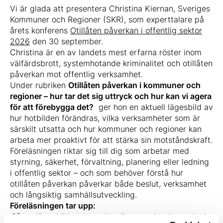
Vi är glada att presentera Christina Kiernan, Sveriges
Kommuner och Regioner (SKR), som experttalare på
årets konferens
Otillåten påverkan i offentlig sektor
2026
den 30 september.
Christina är en av landets mest erfarna röster inom
välfärdsbrott, systemhotande kriminalitet och otillåten
påverkan mot offentlig verksamhet.
Under rubriken
Otillåten påverkan i kommuner och
regioner – hur tar det sig uttryck och hur kan vi agera
för att förebygga det?
ger hon en aktuell lägesbild av
hur hotbilden förändras, vilka verksamheter som är
särskilt utsatta och hur kommuner och regioner kan
arbeta mer proaktivt för att stärka sin motståndskraft.
Föreläsningen riktar sig till dig som arbetar med
styrning, säkerhet, förvaltning, planering eller ledning
i offentlig sektor – och som behöver förstå hur
otillåten påverkan påverkar både beslut, verksamhet
och långsiktig samhällsutveckling.
Föreläsningen tar upp:
Så ser lägesbilden ut — aktuella uttryck och trender i