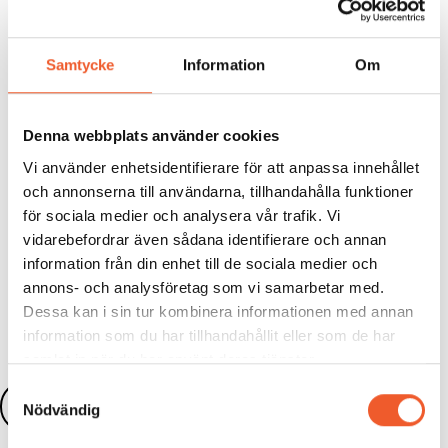
kommuner och regioner
Hur riskerna upptäcks i tid — tidiga signaler och
sårbara funktioner
Samtycke
Information
Om
Så kan man arbeta proaktivt — strukturer, rutiner och
samverkan som stärker motståndskraften
Säkra din plats på
Otillåten påverkan i offentlig sektor
Denna webbplats använder cookies
2026
den 30 september – välj mellan att delta på
plats i Stockholm eller digitalt!
Vi använder enhetsidentifierare för att anpassa innehållet
och annonserna till användarna, tillhandahålla funktioner
för sociala medier och analysera vår trafik. Vi
vidarebefordrar även sådana identifierare och annan
information från din enhet till de sociala medier och
Dela:
annons- och analysföretag som vi samarbetar med.
Dessa kan i sin tur kombinera informationen med annan
information som du har tillhandahållit eller som de har
samlat in när du har använt deras tjänster.
Samtyckesval
Läs fler nyheter
Nödvändig