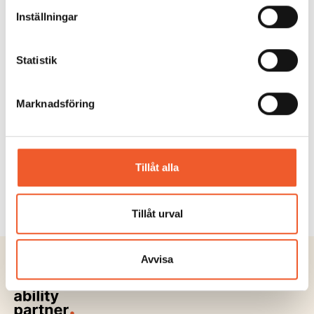
Inställningar
Statistik
KONFERENS
Otillåten påverkan i offentlig sektor
Marknadsföring
2026
Skapa beredskap, stötta medarbetare och
stärk skyddet för personal och verksamhet...
Tillåt alla
Läs mer
Tillåt urval
Avvisa