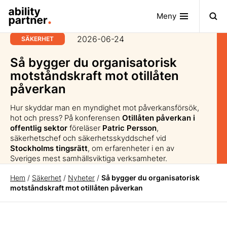
Meny
2026-06-24
SÄKERHET
Så bygger du organisatorisk
motståndskraft mot otillåten
påverkan
Hur skyddar man en myndighet mot påverkansförsök,
hot och press? På konferensen
Otillåten påverkan i
offentlig sektor
föreläser
Patric Persson
,
säkerhetschef och säkerhetsskyddschef vid
Stockholms tingsrätt
, om erfarenheter i en av
Sveriges mest samhällsviktiga verksamheter.
Hem
/
Säkerhet
/
Nyheter
/
Så bygger du organisatorisk
motståndskraft mot otillåten påverkan