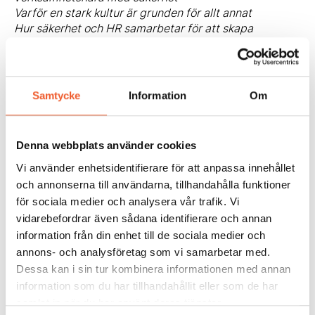
Varför en stark kultur är grunden för allt annat
Hur säkerhet och HR samarbetar för att skapa
trygghet i alla lägen
Säkerhetsprövningar, intervjuer och
bakgrundskontroller
Säkerhetssamtal för personal som inte är
Samtycke
Information
Om
säkerhetsklassad
Patric ger en praktisk, verklighetsnära och
verksamhetsfokuserad föreläsning som passar chefer,
Denna webbplats använder cookies
HR, säkerhetsfunktioner och alla som arbetar med
arbetsmiljö och trygghet.
Vi använder enhetsidentifierare för att anpassa innehållet
Varmt välkommen till konferensen
Otillåten påverkan i
och annonserna till användarna, tillhandahålla funktioner
offentlig sektor
den 30 september 2026 – på plats i
för sociala medier och analysera vår trafik. Vi
Stockholm eller digitalt!
vidarebefordrar även sådana identifierare och annan
information från din enhet till de sociala medier och
annons- och analysföretag som vi samarbetar med.
Dessa kan i sin tur kombinera informationen med annan
information som du har tillhandahållit eller som de har
Dela:
samlat in när du har använt deras tjänster.