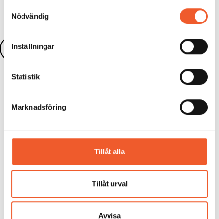
Samtyckesval
Nödvändig
Inställningar
Läs fler nyheter
Statistik
Marknadsföring
KONFERENS
Otillåten påverkan i offentlig sektor
2026
Tillåt alla
Skapa beredskap, stötta medarbetare och
stärk skyddet för personal och verksamhet...
Tillåt urval
Läs mer
Avvisa