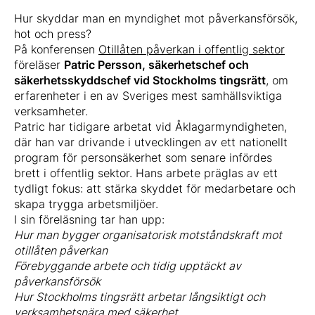
Hur skyddar man en myndighet mot påverkansförsök,
hot och press?
På konferensen
Otillåten påverkan i offentlig sektor
föreläser
Patric Persson, säkerhetschef och
säkerhetsskyddschef vid Stockholms tingsrätt
, om
erfarenheter i en av Sveriges mest samhällsviktiga
verksamheter.
Patric har tidigare arbetat vid Åklagarmyndigheten,
där han var drivande i utvecklingen av ett nationellt
program för personsäkerhet som senare infördes
brett i offentlig sektor. Hans arbete präglas av ett
tydligt fokus: att stärka skyddet för medarbetare och
skapa trygga arbetsmiljöer.
I sin föreläsning tar han upp:
Hur man bygger organisatorisk motståndskraft mot
otillåten påverkan
Förebyggande arbete och tidig upptäckt av
påverkansförsök
Hur Stockholms tingsrätt arbetar långsiktigt och
verksamhetsnära med säkerhet