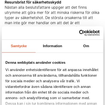
Resursbrist för säkerhetsskydd
Nästan alla beslutsfattare uppger att det finns
utrymme att göra mer för att minska riskerna för olika
typer av säkerhetshot. De största orsakerna till att
man inte gör mer handlar om att det är ett
kontinuerligt arbete och en resursbrist både i form av
tid och pengar.
Svårtolkad säkerhetsskyddslag
Säkerhetsskyddslagen upplevs av många som svår
Samtycke
Information
Om
att tolka, det uppger nästan sju av tio (67%)
beslutsfattare. Mer än hälften anger att ökad
kompetens (57%) och förtydligande i lagen (51%)
Denna webbplats använder cookies
sannolikt skulle underlätta.
Lyssna till
Nicklas Haglund
, vd och grundare av
Vi använder enhetsidentifierare för att anpassa innehållet
säkerhetsföretaget
Basalt
, där han presenterar viktiga
och annonserna till användarna, tillhandahålla funktioner
insikter från den aktuella rapporten
Svenskt
för sociala medier och analysera vår trafik. Vi
Säkerhetsindex
, som Basalt gör tillsammans med
vidarebefordrar även sådana identifierare och annan
Kantar. Nicklas är en flitig debattör och brinner för att
information från din enhet till de sociala medier och
skapa ett säkert och robust samhälle.
annons- och analysföretag som vi samarbetar med.
Missa inte konferensen
Nationell Mötesplats för
Dessa kan i sin tur kombinera informationen med annan