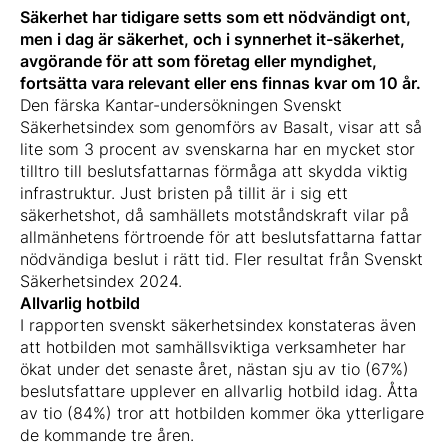
Säkerhet har tidigare setts som ett nödvändigt ont,
men i dag är säkerhet, och i synnerhet it-säkerhet,
avgörande för att som företag eller myndighet,
fortsätta vara relevant eller ens finnas kvar om 10 år.
Den färska Kantar-undersökningen Svenskt
Säkerhetsindex som genomförs av Basalt, visar att så
lite som 3 procent av svenskarna har en mycket stor
tilltro till beslutsfattarnas förmåga att skydda viktig
infrastruktur. Just bristen på tillit är i sig ett
säkerhetshot, då samhällets motståndskraft vilar på
allmänhetens förtroende för att beslutsfattarna fattar
nödvändiga beslut i rätt tid. Fler resultat från Svenskt
Säkerhetsindex 2024.
Allvarlig hotbild
I rapporten svenskt säkerhetsindex konstateras även
att hotbilden mot samhällsviktiga verksamheter har
ökat under det senaste året, nästan sju av tio (67%)
beslutsfattare upplever en allvarlig hotbild idag. Åtta
av tio (84%) tror att hotbilden kommer öka ytterligare
de kommande tre åren.