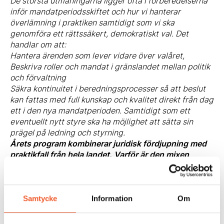
De största utmaningarna ligger ofta i förberedelserna
inför mandatperiodsskiftet och hur vi hanterar
överlämning i praktiken samtidigt som vi ska
genomföra ett rättssäkert, demokratiskt val. Det
handlar om att:
Hantera ärenden som lever vidare över valåret,
Beskriva roller och mandat i gränslandet mellan politik
och förvaltning
Säkra kontinuitet i beredningsprocesser så att beslut
kan fattas med full kunskap och kvalitet direkt från dag
ett i den nya mandatperioden. Samtidigt som ett
eventuellt nytt styre ska ha möjlighet att sätta sin
prägel på ledning och styrning.
Årets program kombinerar juridisk fördjupning med
praktikfall från hela landet. Varför är den mixen
viktig?
Den här mixen är helt avgörande. Juridisk fördjupning
ger den teoretiska grund som behövs för att tolka
lagstiftningen korrekt, medan praktikfall visar hur
Samtycke
Information
Om
regelverken tillämpas i verkligheten – med komplexitet,
människorna och vardagen som spelar in. Bara genom