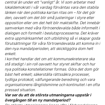
central än under ett ”vanligt” år. Vi som arbetar med
lokaldemokrati i vår vardag förväntas vara den stabila
länken när den politiska kartan ritas om – för det gör
den, oavsett om det blir små justeringar i styre eller
opposition eller om det helt blir maktskifte. Det innebär
samverkan med våra förtroendevalda både informellt i
dialogen och formellt i beslutsprocesserna. Det kräver
extra uppmärksamhet och utbildning så vi skapar goda
förutsättningar för våra förtroendevalda att komma in i
den nya mandatperioden, att skickliggöra dom helt
enkelt.
I korthet handlar det om att kommunsekreterare ska
stå stadigt i sin roll oavsett hur styret skiftar och hur
nya politiska konstellationer formas. Göra det dom gör
bäst helt enkelt; säkerställa rättssäkra processer,
tydliga protokoll, välfungerande beredning och vara
organisationens långtidsminne och kontinuitet i en ofta
pressad situation.
Var ser du att de största utmaningarna uppstår i
övergången till en ny mandatperiod?