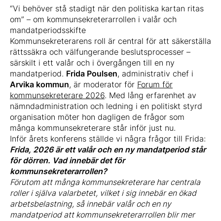
“Vi behöver stå stadigt när den politiska kartan ritas
om” – om kommunsekreterarrollen i valår och
mandatperiodsskifte
Kommunsekreterarens roll är central för att säkerställa
rättssäkra och välfungerande beslutsprocesser –
särskilt i ett valår och i övergången till en ny
mandatperiod.
Frida Poulsen
, administrativ chef i
Arvika kommun
, är moderator för
Forum för
kommunsekreterare 2026
. Med lång erfarenhet av
nämndadministration och ledning i en politiskt styrd
organisation möter hon dagligen de frågor som
många kommunsekreterare står inför just nu.
Inför årets konferens ställde vi några frågor till Frida:
Frida, 2026 är ett valår och en ny mandatperiod står
för dörren. Vad innebär det för
kommunsekreterarrollen?
Förutom att många kommunsekreterare har centrala
roller i själva valarbetet, vilket i sig innebär en ökad
arbetsbelastning, så innebär valår och en ny
mandatperiod att kommunsekreterarrollen blir mer