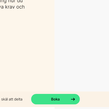
ing hur du
ya krav och
skäl att delta
Boka