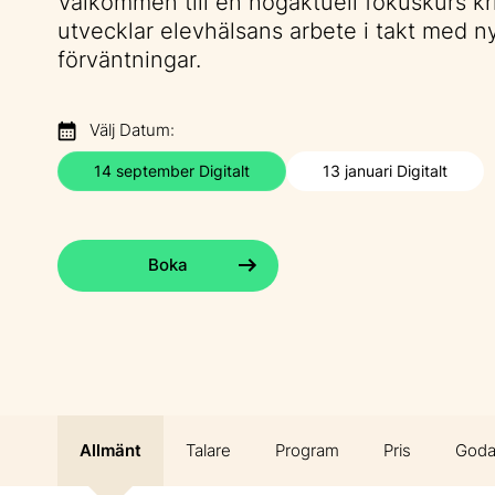
Välkommen till en högaktuell fokuskurs kr
utvecklar elevhälsans arbete i takt med n
förväntningar.
Välj Datum:
14 september Digitalt
13 januari Digitalt
Boka
Allmänt
Talare
Program
Pris
Goda 