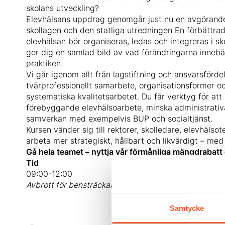
skolans utveckling?
Elevhälsans uppdrag genomgår just nu en avgörande 
skollagen och den statliga utredningen En förbättrad
elevhälsan bör organiseras, ledas och integreras i s
ger dig en samlad bild av vad förändringarna inneb
praktiken.
Vi går igenom allt från lagstiftning och ansvarsfördelni
tvärprofessionellt samarbete, organisationsformer och
systematiska kvalitetsarbetet. Du får verktyg för att 
förebyggande elevhälsoarbete, minska administrativ
samverkan med exempelvis BUP och socialtjänst.
Kursen vänder sig till rektorer, skolledare, elevhäl
arbeta mer strategiskt, hållbart och likvärdigt – med 
Gå hela teamet – nyttja vår förmånliga mängdrabatt
Tid
09:00-12:00
Avbrott för bensträckare ges.
Samtycke