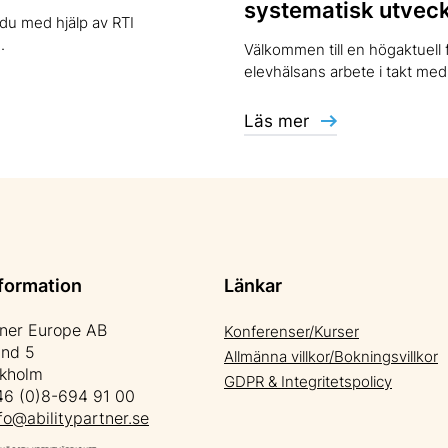
systematisk utveck
 du med hjälp av RTI
.
Välkommen till en högaktuell 
elevhälsans arbete i takt med 
Läs mer
formation
Länkar
tner Europe AB
Konferenser/Kurser
änd 5
Allmänna villkor/Bokningsvillkor
ckholm
GDPR & Integritetspolicy
6 (0)8-694 91 00
fo@abilitypartner.se