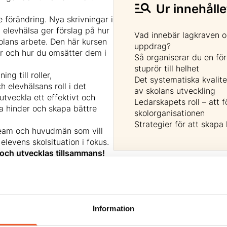
Ur innehålle
förändring. Nya skrivningar i
 elevhälsa ger förslag på hur
Vad innebär lagkraven o
kolans arbete. Den här kursen
uppdrag?
är och hur du omsätter dem i
Så organiserar du en f
stuprör till helhet
ng till roller,
Det systematiska kvalite
 elevhälsans roll i det
av skolans utveckling
utveckla ett effektivt och
Ledarskapets roll – att f
a hinder och skapa bättre
skolorganisationen
Strategier för att skapa
soteam och huvudmän som vill
elevens skolsituation i fokus.
 och utvecklas tillsammans!
Information