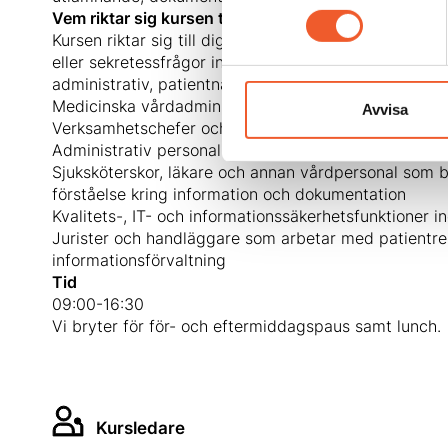
Vem riktar sig kursen till?
Kursen riktar sig till dig som arbetar med informati
eller sekretessfrågor inom hälso- och sjukvården, oa
administrativ, patientnära eller ledande roll. Den är sä
Medicinska vårdadministratörer och medicinska sekr
Avvisa
Verksamhetschefer och enhetschefer inom vård och
Administrativ personal som hanterar patientuppgifter
Sjuksköterskor, läkare och annan vårdpersonal som be
förståelse kring information och dokumentation
Kvalitets-, IT- och informationssäkerhetsfunktioner 
Jurister och handläggare som arbetar med patientre
informationsförvaltning
Tid
09:00-16:30
Vi bryter för för- och eftermiddagspaus samt lunch.
Kursledare