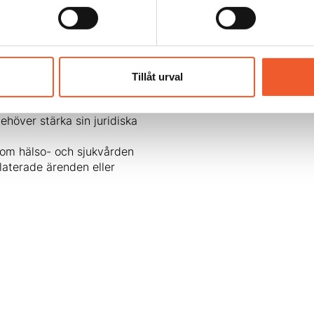
onshantering, dokumentation
vsett om du har en
rskilt relevant för:
eterare
Tillåt urval
 omsorg
 eller journalinformation
höver stärka sin juridiska
inom hälso- och sjukvården
laterade ärenden eller