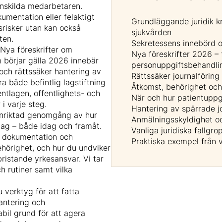
nskilda medarbetaren.
kumentation eller felaktigt
Grundläggande juridik kr
srisker utan kan också
sjukvården
ten.
Sekretessens innebörd 
 Nya föreskrifter om
Nya föreskrifter 2026 – 
 börjar gälla 2026 innebär
personuppgiftsbehandli
och rättssäker hantering av
Rättssäker journalförin
a både befintlig lagstiftning
Åtkomst, behörighet och 
ntlagen, offentlighets- och
När och hur patientuppgi
i varje steg.
Hantering av spärrade jo
 inriktad genomgång av hur
Anmälningsskyldighet oc
dag – både idag och framåt.
Vanliga juridiska fallgrop
, dokumentation och
Praktiska exempel från 
ehörighet, och hur du undviker
ristande yrkesansvar. Vi tar
h rutiner samt vilka
 verktyg för att fatta
hantering och
abil grund för att agera