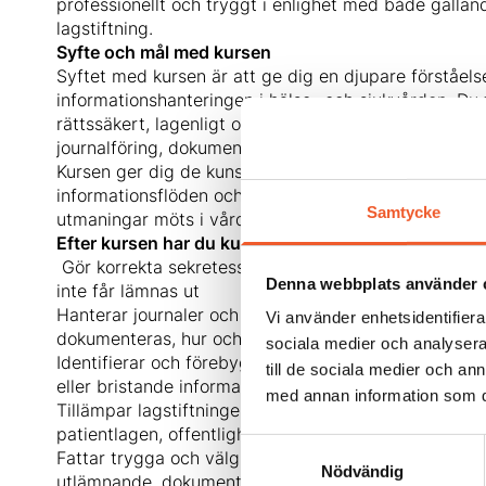
professionellt och tryggt i enlighet med både gäll
lagstiftning.
Syfte och mål med kursen
Syftet med kursen är att ge dig en djupare förståelse
informationshanteringen i hälso- och sjukvården. Du få
rättssäkert, lagenligt och professionellt sätt kan han
journalföring, dokumentation eller utlämnande av pat
Kursen ger dig de kunskaper du behöver för att fatt
informationsflöden och för att agera korrekt när juri
Samtycke
utmaningar möts i vårdens vardag.
Efter kursen har du kunskap om hur du:
Gör korrekta sekretessbedömningar och avgöra när pa
Denna webbplats använder 
inte får lämnas ut
Hanterar journaler och dokumentation rättssäkert, i
Vi använder enhetsidentifierar
dokumenteras, hur och av vem
sociala medier och analysera 
Identifierar och förebygger juridiska risker, såsom o
till de sociala medier och a
eller bristande informationshantering
med annan information som du 
Tillämpar lagstiftningen korrekt i praktiken, inklusiv
patientlagen, offentlighets- och sekretesslagen sam
Samtyckesval
Fattar trygga och välgrundade beslut i situationer s
Nödvändig
utlämnande, dokumentationskrav och anmälningssky