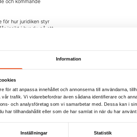
ande och kommande
 för hur juridiken styr
r insikt i hur du på ett
tera situationer där sekretess,
ientuppgifter aktualiseras.
a trygga beslut i komplexa
diska krav och praktiska
Information
tientuppgifter får, ska eller
cookies
nklusive vad som måste
e för att anpassa innehållet och annonserna till användarna, tillh
vår trafik. Vi vidarebefordrar även sådana identifierare och anna
behörig åtkomst, dataintrång
nnons- och analysföretag som vi samarbetar med. Dessa kan i sin
har tillhandahållit eller som de har samlat in när du har använt 
e patientdatalagen,
t patientsäkerhetslagen
om rör patientinformation,
Inställningar
Statistik
ldighet