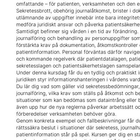
omfattande – för patienten, verksamheten och den e
Sekretessbrott, obehörig journalåtkomst, brister i do
utlämnande av uppgifter innebär inte bara integritet
medföra juridiskt ansvar och påverka patientsäkerhe
Samtidigt befinner sig vården i en tid av förändring.
journalföring och behandling av personuppgifter som
förstärkta krav på dokumentation, åtkomstkontroller 
patientinformation. Personal förväntas därför naviger
och kommande regelverk där patientdatalagen, patie
sekretesslagen och patientsäkerhetslagen samspelar 
Under denna kursdag får du en tydlig och praktiskt
juridiken styr informationshanteringen i vårdens var
Du lär dig vad som gäller vid sekretessbedömningar
journalföring, vilka krav som ställs på åtkomst och b
situationer som kan bedömas som dataintrång eller b
även upp hur de nya reglerna påverkar arbetssätt oc
förberedelser verksamheten behöver göra.
Genom konkreta exempel och fallbeskrivningar får du
rättssäkra beslut i situationer där sekretess, journal
patientinformation står på spel. Kursen ger dig en st