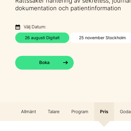
Rättssäker hantering av sekretess, journal
dokumentation och patientinformation
Välj Datum:
26 augusti Digitalt
25 november Stockholm
Boka
Allmänt
Talare
Program
Pris
Goda 