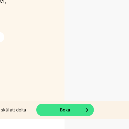
er,
skäl att delta
Boka