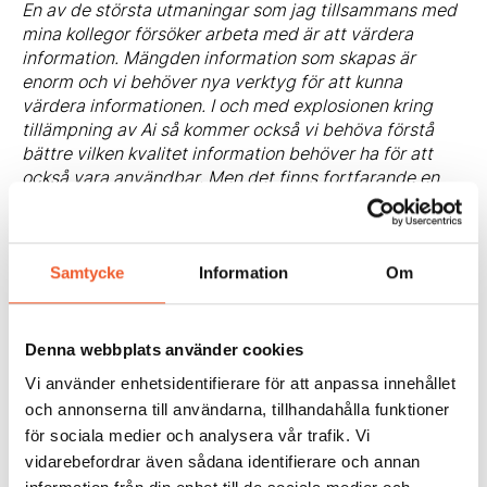
En av de största utmaningar som jag tillsammans med
mina kollegor försöker arbeta med är att värdera
information. Mängden information som skapas är
enorm och vi behöver nya verktyg för att kunna
värdera informationen. I och med explosionen kring
tillämpning av Ai så kommer också vi behöva förstå
bättre vilken kvalitet information behöver ha för att
också vara användbar. Men det finns fortfarande en
okunskap bland väldigt många i vilken källa till kunskap
som arkiven besitter. Det har inte blivit bättre i och
med digitaliseringen, snarare tvärt om.
Hur kan man arbeta för att hantera dessa
Samtycke
Information
Om
utmaningar? Vad krävs av dem som arbetar med
informationsförvaltning för att arbeta strategiskt och
säkra en hållbar och säker informationshantering?
Denna webbplats använder cookies
De som arbetar med informationsförvaltning, arkiv,
Vi använder enhetsidentifierare för att anpassa innehållet
eller registratur är idag duktiga på att göra sitt arbete
och annonserna till användarna, tillhandahålla funktioner
trots att de i många fall kanske har dåliga
för sociala medier och analysera vår trafik. Vi
förutsättningar. Min egen uppfattning är att de som
vidarebefordrar även sådana identifierare och annan
gör jobbet gör det bra och strategiskt, men det