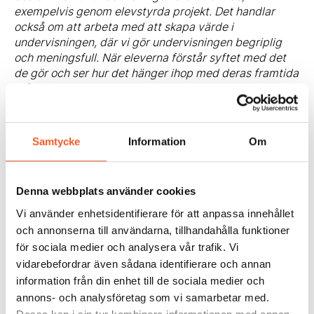
exempelvis genom elevstyrda projekt. Det handlar
också om att arbeta med att skapa värde i
undervisningen, där vi gör undervisningen begriplig
och meningsfull. När eleverna förstår syftet med det
de gör och ser hur det hänger ihop med deras framtida
mål, känner de sig mer engagerade och motiverade att
delta aktivt .
Hur ser du på framtiden för den anpassade
grundskolan, och vilka förändringar tror du är
Samtycke
Information
Om
viktigast för att ge eleverna bättre förutsättningar att
lyckas i ett föränderligt samhälle?
Framtiden för den anpassade grundskolan ligger i att
Denna webbplats använder cookies
skapa en utbildning som inte bara är anpassad för
nutiden, utan också rustar eleverna för framtiden. Det
Vi använder enhetsidentifierare för att anpassa innehållet
innebär att vi måste satsa på att utveckla elevernas
och annonserna till användarna, tillhandahålla funktioner
självständighet och deras förmåga att delta aktivt i
för sociala medier och analysera vår trafik. Vi
samhället. Vi behöver också se till att eleverna får
vidarebefordrar även sådana identifierare och annan
tillgång till moderna verktyg och metoder som stärker
information från din enhet till de sociala medier och
deras anställningsbarhet och självkänsla. Framför allt
annons- och analysföretag som vi samarbetar med.
måste vi arbeta för att elevsynen i skolan förändras, så