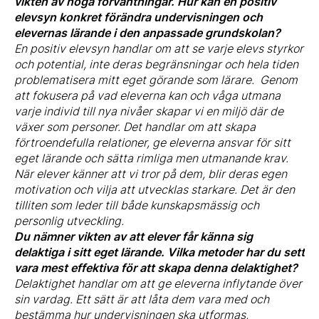
vikten av höga förväntningar. Hur kan en positiv
elevsyn konkret förändra undervisningen och
elevernas lärande i den anpassade grundskolan?
En positiv elevsyn handlar om att se varje elevs styrkor
och potential, inte deras begränsningar och hela tiden
problematisera mitt eget görande som lärare. Genom
att fokusera på vad eleverna kan och våga utmana
varje individ till nya nivåer skapar vi en miljö där de
växer som personer. Det handlar om att skapa
förtroendefulla relationer, ge eleverna ansvar för sitt
eget lärande och sätta rimliga men utmanande krav.
När elever känner att vi tror på dem, blir deras egen
motivation och vilja att utvecklas starkare. Det är den
tilliten som leder till både kunskapsmässig och
personlig utveckling.
Du nämner vikten av att elever får känna sig
delaktiga i sitt eget lärande. Vilka metoder har du sett
vara mest effektiva för att skapa denna delaktighet?
Delaktighet handlar om att ge eleverna inflytande över
sin vardag. Ett sätt är att låta dem vara med och
bestämma hur undervisningen ska utformas,