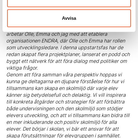
den anpassade grundskolan. Olle och Emma, var två av
eleverna som åkte till Almedalsveckan och stod i
Estradvagnen, samma vagn som Olof Palme höll sitt
Avvisa
första tal i, där de fullkomligt golvade
riksdagsledamöter i ett Panelsamtal. För närvarande
arbetar Olle, Emma och jag med att etablera
organisationen ENDRA, där Olle och Emma har rollen
som utvecklingsledare. I denna uppstartsfas har de
redan skapat flera projektplaner, lanserat en podd och
byggt ett nätverk för att föra dialog med politiker om
viktiga frågor.
Genom att föra samman våra perspektiv hoppas vi
kunna ge deltagarna en djupare förståelse för hur vi
tillsammans kan skapa en skolmiljö där varje elev
känner sig betydelsefull och delaktig. Vi vill inspirera
till konkreta åtgärder och strategier för att förbättra
både undervisningen och den skolmiljö som stödjer
elevers utveckling, och att vi tillsammans kan bidra till
en mer inkluderande och positiv skolmiljö för alla
elever. Det börjar i skolan, vi bär ett ansvar för att
skapa förutsättningar för elevgruppen i samhället.