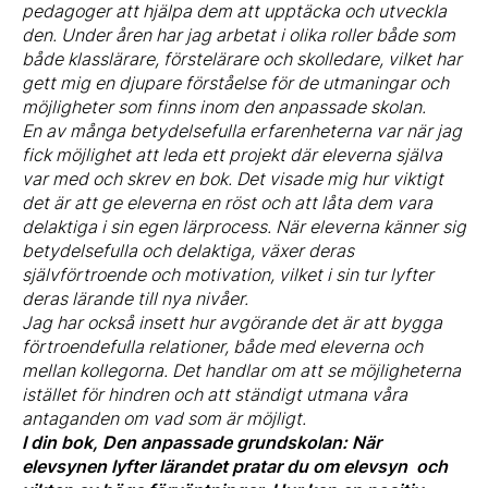
pedagoger att hjälpa dem att upptäcka och utveckla
den. Under åren har jag arbetat i olika roller både som
både klasslärare, förstelärare och skolledare, vilket har
gett mig en djupare förståelse för de utmaningar och
möjligheter som finns inom den anpassade skolan.
En av många betydelsefulla erfarenheterna var när jag
fick möjlighet att leda ett projekt där eleverna själva
var med och skrev en bok. Det visade mig hur viktigt
det är att ge eleverna en röst och att låta dem vara
delaktiga i sin egen lärprocess. När eleverna känner sig
betydelsefulla och delaktiga, växer deras
självförtroende och motivation, vilket i sin tur lyfter
deras lärande till nya nivåer.
Jag har också insett hur avgörande det är att bygga
förtroendefulla relationer, både med eleverna och
mellan kollegorna. Det handlar om att se möjligheterna
istället för hindren och att ständigt utmana våra
antaganden om vad som är möjligt.
I din bok, Den anpassade grundskolan: När
elevsynen lyfter lärandet pratar du om elevsyn och