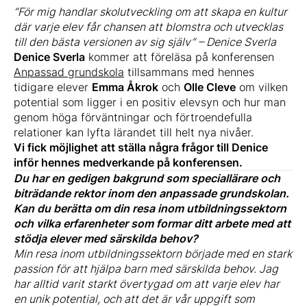
“För mig handlar skolutveckling om att skapa en kultur
där varje elev får chansen att blomstra och utvecklas
till den bästa versionen av sig själv” – Denice Sverla
Denice Sverla
kommer att föreläsa på konferensen
Anpassad grundskola
tillsammans med hennes
tidigare elever
Emma Åkrok
och
Olle Cleve
om vilken
potential som ligger i en positiv elevsyn och hur man
genom höga förväntningar och förtroendefulla
relationer kan lyfta lärandet till helt nya nivåer.
Vi fick möjlighet att ställa några frågor till Denice
inför hennes medverkande på konferensen.
Du har en gedigen bakgrund som speciallärare och
biträdande rektor inom den anpassade grundskolan.
Kan du berätta om din resa inom utbildningssektorn
och vilka erfarenheter som formar ditt arbete med att
stödja elever med särskilda behov?
Min resa inom utbildningssektorn började med en stark
passion för att hjälpa barn med särskilda behov. Jag
har alltid varit starkt övertygad om att varje elev har
en unik potential, och att det är vår uppgift som