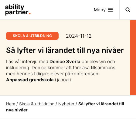
Meny
2024-11-12
SKOLA & UTBILDNING
Så lyfter vi lärandet till nya nivåer
Läs vår intervju med
Denice Sverla
om elevsyn och
inkludering. Denice kommer att föreläsa tillsammans
med hennes tidigare elever på konferensen
Anpassad grundskola
i januari.
Hem
/
Skola & utbildning
/
Nyheter
/
Så lyfter vi lärandet till
nya nivåer