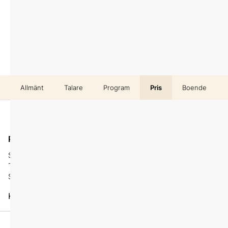
Allmänt
Talare
Program
Pris
Boende
Digitalt
På plats
Stockholm View
Delta på distans
Tegelbacken 4
Stockholm
Karta