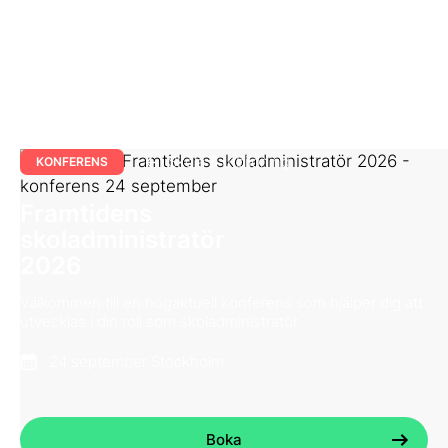
Skola & utbildning
KONFERENS
Framtidens
skoladministratör
2026
Välkommen till en högaktuell konferens som hjälper dig att
utvecklas i din roll som skoladministratör.
24 september Stockholm
Boka